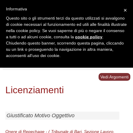
Informativa
×
Questo sito o gli strumenti terzi da questo utilizzati si avvalgono
di cookie necessari al funzionamento ed utili alle finalità illustrate
nella cookie policy. Se vuoi saperne di più o negare il consenso
a tutti o ad alcuni cookie, consulta la
cookie policy
.
Chiudendo questo banner, scorrendo questa pagina, cliccando
Ricerca in:
su un link o proseguendo la navigazione in altra maniera,
Sezione corrente
Tutto il sito
acconsenti all’uso dei cookie.
Home
/
Giurisprudenza
/
Licenziamenti
Vedi Argomenti
Licenziamenti
Giustificato Motivo Oggettivo
Onere di Repechage - ( Tribunale di Bari, Sezione Lavoro,