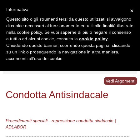
Informativa
×
Questo sito o gli strumenti terzi da questo utilizzati si avvalgono
di cookie necessari al funzionamento ed utili alle finalità illustrate
nella cookie policy. Se vuoi saperne di più o negare il consenso
a tutti o ad alcuni cookie, consulta la
cookie policy
.
Chiudendo questo banner, scorrendo questa pagina, cliccando
Ricerca in:
su un link o proseguendo la navigazione in altra maniera,
Sezione corrente
Tutto il sito
acconsenti all’uso dei cookie.
Home
/
Schemi
/
Condotta Antisindacale
Vedi Argomenti
Condotta Antisindacale
Procedimenti speciali - repressione condotta sindacale |
ADLABOR