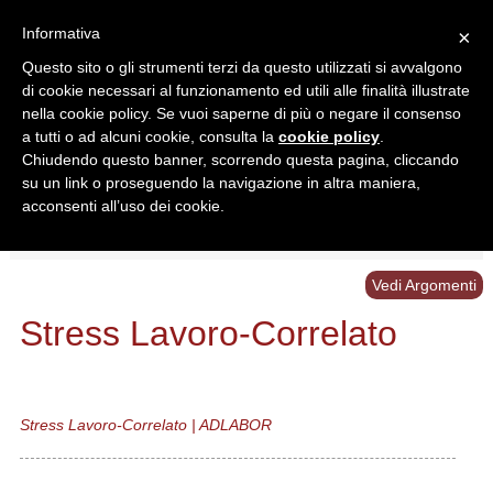
Informativa
×
Questo sito o gli strumenti terzi da questo utilizzati si avvalgono
di cookie necessari al funzionamento ed utili alle finalità illustrate
nella cookie policy. Se vuoi saperne di più o negare il consenso
a tutti o ad alcuni cookie, consulta la
cookie policy
.
Chiudendo questo banner, scorrendo questa pagina, cliccando
Ricerca in:
su un link o proseguendo la navigazione in altra maniera,
Sezione corrente
Tutto il sito
acconsenti all’uso dei cookie.
Home
/
Schemi
/
Stress Lavoro-Correlato
Vedi Argomenti
Stress Lavoro-Correlato
Stress Lavoro-Correlato | ADLABOR