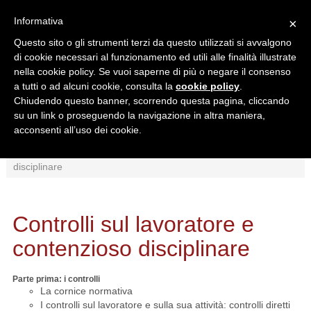
Informativa
×
Questo sito o gli strumenti terzi da questo utilizzati si avvalgono
di cookie necessari al funzionamento ed utili alle finalità illustrate
nella cookie policy. Se vuoi saperne di più o negare il consenso
a tutti o ad alcuni cookie, consulta la
cookie policy
.
Chiudendo questo banner, scorrendo questa pagina, cliccando
Ricerca in:
su un link o proseguendo la navigazione in altra maniera,
Sezione corrente
Tutto il sito
acconsenti all’uso dei cookie.
Home
/
Formazione
/
Controlli sul lavoratore e contenzioso
disciplinare
Controlli sul lavoratore e
contenzioso disciplinare
Parte prima: i controlli
La cornice normativa
I controlli sul lavoratore e sulla sua attività: controlli diretti