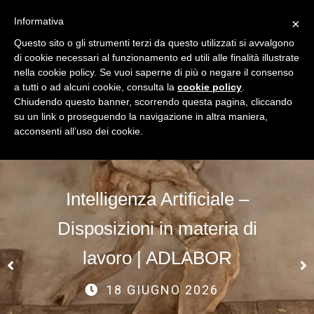
NEWS
NEWS
Informativa
×
NORMATIVA
NORMATIVA
Questo sito o gli strumenti terzi da questo utilizzati si avvalgono
di cookie necessari al funzionamento ed utili alle finalità illustrate
SCHEMI
SCHEMI
nella cookie policy. Se vuoi saperne di più o negare il consenso
a tutti o ad alcuni cookie, consulta la
cookie policy
.
Chiudendo questo banner, scorrendo questa pagina, cliccando
INTERPRETAZIONI
INTERPRETAZIONI
su un link o proseguendo la navigazione in altra maniera,
acconsenti all’uso dei cookie.
GIURISPRUDENZA
GIURISPRUDENZA
QUESITI
QUESITI
FORMAZIONE
FORMAZIONE
Intelligenza Artificiale –
Il Responsabile del personale
Il Responsabile del personale
Disposizioni in materia di
Il budget del personale
Il budget del personale
lavoro | ADLABOR
Le politiche retributive aziendali
Le politiche retributive aziendali
18 GIUGNO 2026
Le attività propedeutiche all’instaurazione di un
Le attività propedeutiche all’instaurazione di un
rapporto di lavoro
rapporto di lavoro