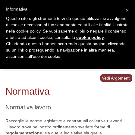
Informativa
×
Questo sito o gli strumenti terzi da questo utilizzati si avvalgono
di cookie necessari al funzionamento ed utili alle finalità illustrate
nella cookie policy. Se vuoi saperne di più o negare il consenso
a tutti o ad alcuni cookie, consulta la
cookie policy
.
Chiudendo questo banner, scorrendo questa pagina, cliccando
Ricerca in:
su un link o proseguendo la navigazione in altra maniera,
Sezione corrente
Tutto il sito
acconsenti all’uso dei cookie.
Home
/
Normativa
Vedi Argomenti
Normativa
Normativa lavoro
Raccoglie le norme legislative e contrattuali collettive rilevanti
Il lavoro trova nel nostro ordinamento svariate forme di
regolamentazione
, sia quella legislativa sia quella