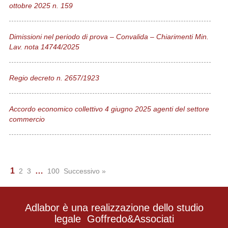
ottobre 2025 n. 159
Dimissioni nel periodo di prova – Convalida – Chiarimenti Min.
Lav. nota 14744/2025
Regio decreto n. 2657/1923
Accordo economico collettivo 4 giugno 2025 agenti del settore
commercio
1
…
N
2
3
100
Successivo »
a
v
Adlabor è una realizzazione dello studio
i
legale
Goffredo&Associati