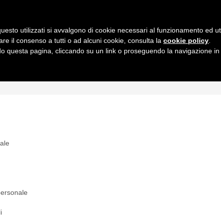
uesto utilizzati si avvalgono di cookie necessari al funzionamento ed utili 
are il consenso a tutti o ad alcuni cookie, consulta la
cookie policy
.
 questa pagina, cliccando su un link o proseguendo la navigazione in a
MI
INTERPRETAZIONI
GIURISPRUDENZA
QUESIT
nale
 personale
i