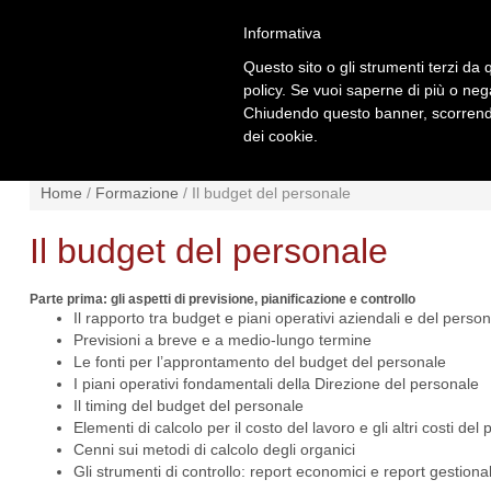
Informativa
Questo sito o gli strumenti terzi da q
policy. Se vuoi saperne di più o neg
Chiudendo questo banner, scorrendo
dei cookie.
NEWS
NORMATIVA
SCHE
Home
/
Formazione
/
Il budget del personale
Il budget del personale
Parte prima: gli aspetti di previsione, pianificazione e controllo
Il rapporto tra budget e piani operativi aziendali e del perso
Previsioni a breve e a medio-lungo termine
Le fonti per l’approntamento del budget del personale
I piani operativi fondamentali della Direzione del personale
Il timing del budget del personale
Elementi di calcolo per il costo del lavoro e gli altri costi del
Cenni sui metodi di calcolo degli organici
Gli strumenti di controllo: report economici e report gestional