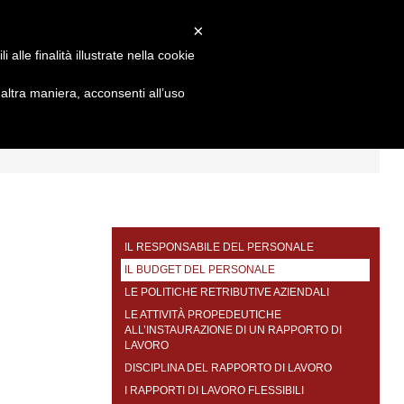
×
alle finalità illustrate nella cookie
ltra maniera, acconsenti all’uso
I
FORMAZIONE
CONTATTI
IL RESPONSABILE DEL PERSONALE
IL BUDGET DEL PERSONALE
LE POLITICHE RETRIBUTIVE AZIENDALI
LE ATTIVITÀ PROPEDEUTICHE
ALL’INSTAURAZIONE DI UN RAPPORTO DI
LAVORO
DISCIPLINA DEL RAPPORTO DI LAVORO
I RAPPORTI DI LAVORO FLESSIBILI