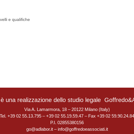
velli e qualifiche
è una realizzazione dello studio legale
Goffredo&A
Via A. Lamarmora, 18 – 20122 Milano (Italy)
Tel. +39 02 55.13.795 – +39 02 55.19.59.47 – Fax +39 02 59.90.24.8
P.I. 02855380156
go@adlabor.it
–
info@goffredoeassociati.it