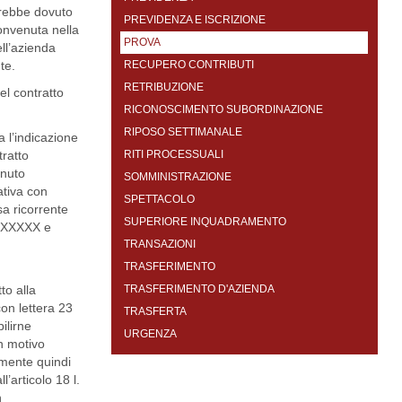
vrebbe dovuto
PREVIDENZA E ISCRIZIONE
convenuta nella
PROVA
ell’azienda
te.
RECUPERO CONTRIBUTI
RETRIBUZIONE
el contratto
RICONOSCIMENTO SUBORDINAZIONE
RIPOSO SETTIMANALE
a l’indicazione
tratto
RITI PROCESSUALI
enuto
SOMMINISTRAZIONE
ativa con
SPETTACOLO
sa ricorrente
SUPERIORE INQUADRAMENTO
XXXXXXX e
TRANSAZIONI
TRASFERIMENTO
to alla
TRASFERIMENTO D'AZIENDA
on lettera 23
TRASFERTA
ilirne
URGENZA
un motivo
emente quindi
l’articolo 18 l.
n