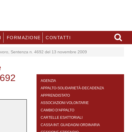
I
FORMAZIONE
CONTATTI
Lavoro, Sentenza n. 4692 del 13 novembre 2009
e
4692
AGENZIA
APPALTO-SOLIDARIETÀ-DECADENZA
APPRENDISTATO
ASSOCIAZIONI VOLONTARIE
CAMBIO D'APPALTO
CARTELLE ESATTORIALI
CASSA INT. GUADAGNI ORDINARIA