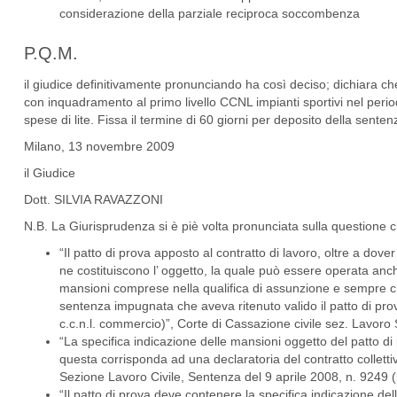
considerazione della parziale reciproca soccombenza
P.Q.M.
il giudice definitivamente pronunciando ha così deciso; dichiara ch
con inquadramento al primo livello CCNL impianti sportivi nel peri
spese di lite. Fissa il termine di 60 giorni per deposito della senten
Milano, 13 novembre 2009
il Giudice
Dott. SILVIA RAVAZZONI
N.B. La Giurisprudenza si è piè volta pronunciata sulla questione 
“Il patto di prova apposto al contratto di lavoro, oltre a dove
ne costituiscono l’ oggetto, la quale può essere operata anche
mansioni comprese nella qualifica di assunzione e sempre che
sentenza impugnata che aveva ritenuto valido il patto di prova
c.c.n.l. commercio)”, Corte di Cassazione civile sez. Lavor
“La specifica indicazione delle mansioni oggetto del patto d
questa corrisponda ad una declaratoria del contratto colletti
Sezione Lavoro Civile, Sentenza del 9 aprile 2008, n. 924
“Il patto di prova deve contenere la specifica indicazione 