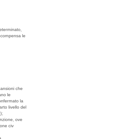
determinato,
 e compensa le
 mansioni che
ano le
onfermato la
rto livello del
);
unzione, ove
ione civ
a