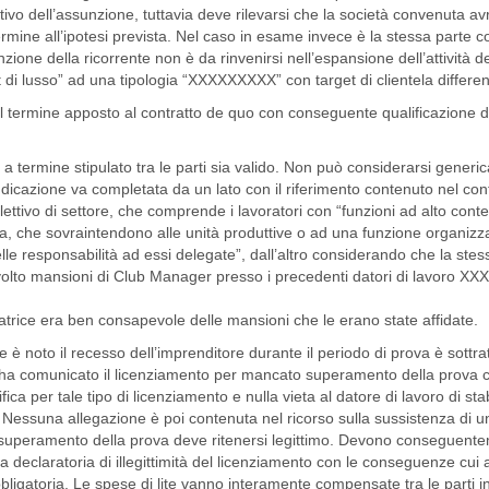
tivo dell’assunzione, tuttavia deve rilevarsi che la società convenuta a
 termine all’ipotesi prevista. Nel caso in esame invece è la stessa parte 
ione della ricorrente non è da rinvenirsi nell’espansione dell’attività d
t di lusso” ad una tipologia “XXXXXXXXX” con target di clientela differen
l termine apposto al contratto de quo con conseguente qualificazione d
o a termine stipulato tra le parti sia valido. Non può considerarsi generic
dicazione va completata da un lato con il riferimento contenuto nel con
llettivo di settore, che comprende i lavoratori con “funzioni ad alto cont
a, che sovraintendono alle unità produttive o ad una funzione organizz
elle responsabilità ad essi delegate”, dall’altro considerando che la stes
 svolto mansioni di Club Manager presso i precedenti datori di lavoro X
atrice era ben consapevole delle mansioni che le erano state affidate.
 è noto il recesso dell’imprenditore durante il periodo di prova è sottrat
età ha comunicato il licenziamento per mancato superamento della prova c
 per tale tipo di licenziamento e nulla vieta al datore di lavoro di stab
ne. Nessuna allegazione è poi contenuta nel ricorso sulla sussistenza di 
to superamento della prova deve ritenersi legittimo. Devono conseguent
la declaratoria di illegittimità del licenziamento con le conseguenze cui al
obbligatoria. Le spese di lite vanno interamente compensate tra le parti i