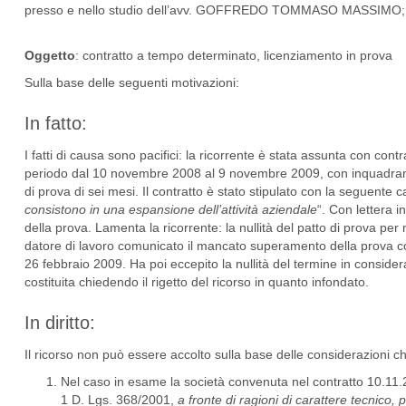
presso e nello studio dell’avv. GOFFREDO TOMMASO MASSIMO;
Oggetto
: contratto a tempo determinato, licenziamento in prova
Sulla base delle seguenti motivazioni:
In fatto:
I fatti di causa sono pacifici: la ricorrente è stata assunta con co
periodo dal 10 novembre 2008 al 9 novembre 2009, con inquadrament
di prova di sei mesi. Il contratto è stato stipulato con la seguente c
consistono in una espansione dell’attività aziendale
“. Con lettera 
della prova. Lamenta la ricorrente: la nullità del patto di prova pe
datore di lavoro comunicato il mancato superamento della prova co
26 febbraio 2009. Ha poi eccepito la nullità del termine in considera
costituita chiedendo il rigetto del ricorso in quanto infondato.
In diritto:
Il ricorso non può essere accolto sulla base delle considerazioni 
Nel caso in esame la società convenuta nel contratto 10.11.2
1 D. Lgs. 368/2001,
a fronte di ragioni di carattere tecnico,