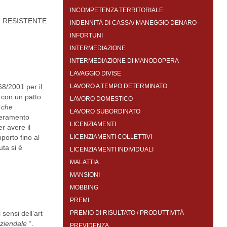
INCOMPETENZA TERRITORIALE
RESISTENTE
INDENNITÀ DI CASSA/ MANEGGIO DENARO
INFORTUNI
INTERMEDIAZIONE
INTERMEDIAZIONE DI MANODOPERA
LAVAGGIO DIVISE
68/2001 per il
LAVORO A TEMPO DETERMINATO
 con un patto
LAVORO DOMESTICO
o che
LAVORO SUBORDINATO
uperamento
LICENZIAMENTI
r avere il
porto fino al
LICENZIAMENTI COLLETTIVI
uta si è
LICENZIAMENTI INDIVIDUALI
MALATTIA
MANSIONI
MOBBING
PREMI
sensi dell’art
PREMIO DI RISULTATO / PRODUTTIVITÁ
aziendale
“.
PREVIDENZA