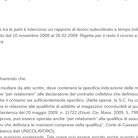
e tra le parti è intercorso un rapporto di lavoro subordinato a tempo in
odo dal 10 novembre 2008 al 26.02.2009. Rigetta per il resto il ricorso
za
chiarendo che:
r risultare da atto scritto, deve contenere la specifica indicazione delle
 “per relationem” alle declaratorie del contratto collettivo che definisc
 il richiamo sia sufficientemente specifico. (Nella specie, la S.C. ha c
 in relazione alle qualifiche di addetto al magazzino riconducibili al qua
o Sentenza del 20 maggio 2009, n. 11722 (Giust. Civ. Mass. 2009, 5, 799
i prova, può essere operata anche “per relationem” alla qualifica di ass
vo che definisca le mansioni comprese nella qualifica”, Corte di Cassaz
9 (banca dati UNICOLAVORO);
delle mansioni espletande. Tale onere può essere assolto anche quando l