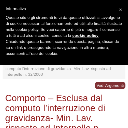
Informativa
×
Questo sito o gli strumenti terzi da questo utilizzati si avvalgono
di cookie necessari al funzionamento ed utili alle finalità illustrate
nella cookie policy. Se vuoi saperne di più o negare il consenso
a tutti o ad alcuni cookie, consulta la
cookie policy
.
Chiudendo questo banner, scorrendo questa pagina, cliccando
Ricerca in:
su un link o proseguendo la navigazione in altra maniera,
Sezione corrente
Tutto il sito
acconsenti all’uso dei cookie.
Home
/
Interpretazioni
/
Comporto
/
Comporto – Esclusa dal
computo l’interruzione di gravidanza- Min. Lav. risposta ad
Interpello n. 32/2008
Vedi Argomenti
Comporto – Esclusa dal
computo l’interruzione di
gravidanza- Min. Lav.