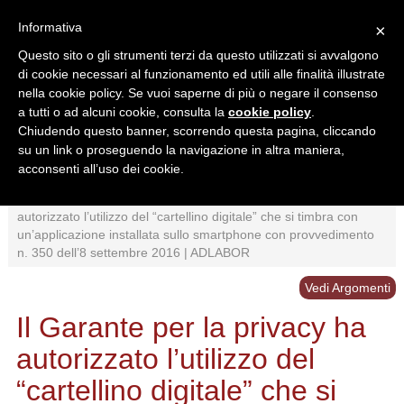
Informativa
×
Questo sito o gli strumenti terzi da questo utilizzati si avvalgono
di cookie necessari al funzionamento ed utili alle finalità illustrate
nella cookie policy. Se vuoi saperne di più o negare il consenso
a tutti o ad alcuni cookie, consulta la
cookie policy
.
Chiudendo questo banner, scorrendo questa pagina, cliccando
Ricerca in:
su un link o proseguendo la navigazione in altra maniera,
Sezione corrente
Tutto il sito
acconsenti all’uso dei cookie.
Home
/
Interpretazioni
/
Controlli
/
Il Garante per la privacy ha
autorizzato l’utilizzo del “cartellino digitale” che si timbra con
un’applicazione installata sullo smartphone con provvedimento
n. 350 dell’8 settembre 2016 | ADLABOR
Vedi Argomenti
Il Garante per la privacy ha
autorizzato l’utilizzo del
“cartellino digitale” che si