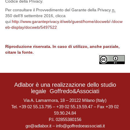
Codice della Privacy.
Per consultare il Provvedimento del Garante della Privacy
n.
350 dell’8 settembre 2016, clicca
qui:
http://www.garanteprivacy.it/web/guest/home/docweb/-/docw
eb-display/docweb/5497522
Riproduzione riservata. In caso di utilizzo, anche parziale,
citare la fonte.
Adlabor è una realizzazione dello studio
legale
Goffredo&Associati
Via A. Lamarmora, 18 – 20122 Milano (Italy)
Tel. +39 02 55.13.795 – +39 02 55.19.59.47 – Fax +39 02
59.90.24.84
P.I. 02855380156
go@adlabor.it
–
info@goffredoeassociati.it