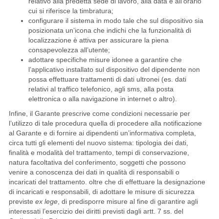
relativo alla predetta sede di lavoro, alla data e all’orario
cui si riferisce la timbratura;
configurare il sistema in modo tale che sul dispositivo sia
posizionata un’icona che indichi che la funzionalità di
localizzazione è attiva per assicurare la piena
consapevolezza all’utente;
adottare specifiche misure idonee a garantire che
l’applicativo installato sul dispositivo del dipendente non
possa effettuare trattamenti di dati ultronei (es. dati
relativi al traffico telefonico, agli sms, alla posta
elettronica o alla navigazione in internet o altro).
Infine, il Garante prescrive come condizioni necessarie per
l’utilizzo di tale procedura quella di procedere alla notificazione
al Garante e di fornire ai dipendenti un’informativa completa,
circa tutti gli elementi del nuovo sistema: tipologia dei dati,
finalità e modalità del trattamento, tempi di conservazione,
natura facoltativa del conferimento, soggetti che possono
venire a conoscenza dei dati in qualità di responsabili o
incaricati del trattamento. oltre che di effettuare la designazione
di incaricati e responsabili, di adottare le misure di sicurezza
previste
ex lege
, di predisporre misure al fine di garantire agli
interessati l’esercizio dei diritti previsti dagli artt. 7 ss. del