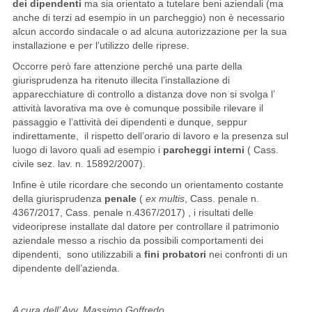
dei dipendenti
ma sia orientato a tutelare beni aziendali (ma
anche di terzi ad esempio in un parcheggio) non è necessario
alcun accordo sindacale o ad alcuna autorizzazione per la sua
installazione e per l’utilizzo delle riprese.
Occorre però fare attenzione perché una parte della
giurisprudenza ha ritenuto illecita l’installazione di
apparecchiature di controllo a distanza dove non si svolga l’
attività lavorativa ma ove è comunque possibile rilevare il
passaggio e l’attività dei dipendenti e dunque, seppur
indirettamente, il rispetto dell’orario di lavoro e la presenza sul
luogo di lavoro quali ad esempio i
parcheggi interni
( Cass.
civile sez. lav. n. 15892/2007).
Infine è utile ricordare che secondo un orientamento costante
della giurisprudenza
penale
(
ex multis
, Cass. penale n.
4367/2017, Cass. penale n.4367/2017) , i risultati delle
videoriprese installate dal datore per controllare il patrimonio
aziendale messo a rischio da possibili comportamenti dei
dipendenti, sono utilizzabili a
fini probatori
nei confronti di un
dipendente dell’azienda.
A cura dell’ Avv. Massimo Goffredo