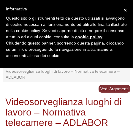
Informativa
×
Questo sito o gli strumenti terzi da questo utilizzati si avvalgono
di cookie necessari al funzionamento ed utili alle finalità illustrate
nella cookie policy. Se vuoi saperne di più o negare il consenso
a tutti o ad alcuni cookie, consulta la
cookie policy
.
Chiudendo questo banner, scorrendo questa pagina, cliccando
Ricerca in:
su un link o proseguendo la navigazione in altra maniera,
Sezione corrente
Tutto il sito
acconsenti all’uso dei cookie.
Home
/
Interpretazioni
/
Controlli
/
videosorveglianza
/
Videosorveglianza luoghi di lavoro – Normativa telecamere –
ADLABOR
Vedi Argomenti
Videosorveglianza luoghi di
lavoro – Normativa
telecamere – ADLABOR