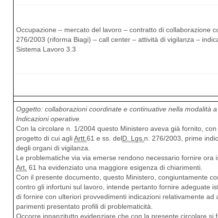
Occupazione – mercato del lavoro – contratto di collaborazione co
276/2003 (riforma Biagi) – call center – attività di vigilanza – indi
Sistema Lavoro 3.3
Oggetto: collaborazioni coordinate e continuative nella modalità a 
Indicazioni operative.
Con la circolare n. 1/2004 questo Ministero aveva già fornito, con 
progetto di cui agli
Artt.
61 e ss. del
D. Lgs.
n. 276/2003, prime indic
degli organi di vigilanza.
Le problematiche via via emerse rendono necessario fornire ora istruz
Art.
61 ha evidenziato una maggiore esigenza di chiarimenti.
Con il presente documento, questo Ministero, congiuntamente con l’
contro gli infortuni sul lavoro, intende pertanto fornire adeguate is
di fornire con ulteriori provvedimenti indicazioni relativamente ad al
parimenti presentato profili di problematicità.
Occorre innanzitutto evidenziare che con la presente circolare si fo