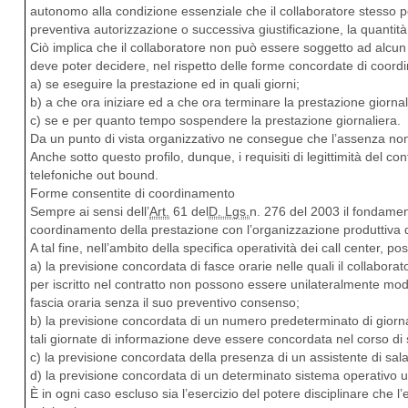
autonomo alla condizione essenziale che il collaboratore stesso 
preventiva autorizzazione o successiva giustificazione, la quantit
Ciò implica che il collaboratore non può essere soggetto ad alcun v
deve poter decidere, nel rispetto delle forme concordate di coor
a) se eseguire la prestazione ed in quali giorni;
b) a che ora iniziare ed a che ora terminare la prestazione giornal
c) se e per quanto tempo sospendere la prestazione giornaliera.
Da un punto di vista organizzativo ne consegue che l’assenza no
Anche sotto questo profilo, dunque, i requisiti di legittimità del co
telefoniche out bound.
Forme consentite di coordinamento
Sempre ai sensi dell’
Art.
61 del
D. Lgs.
n. 276 del 2003 il fondame
coordinamento della prestazione con l’organizzazione produttiva d
A tal fine, nell’ambito della specifica operatività dei call center, 
a) la previsione concordata di fasce orarie nelle quali il collabor
per iscritto nel contratto non possono essere unilateralmente mod
fascia oraria senza il suo preventivo consenso;
b) la previsione concordata di un numero predeterminato di giornat
tali giornate di informazione deve essere concordata nel corso di
c) la previsione concordata della presenza di un assistente di sala 
d) la previsione concordata di un determinato sistema operativo ut
È in ogni caso escluso sia l’esercizio del potere disciplinare che l’