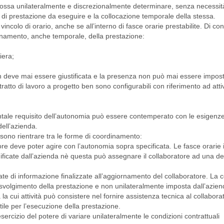
possa unilateralmente e discrezionalmente determinare, senza necessit
à di prestazione da eseguire e la collocazione temporale della stessa.
incolo di orario, anche se all’interno di fasce orarie prestabilite. Di c
dinamento, anche temporale, della prestazione:
iera;
n deve mai essere giustificata e la presenza non può mai essere impos
ntratto di lavoro a progetto ben sono configurabili con riferimento ad atti
ntale requisito dell’autonomia può essere contemperato con le esigenze
ell’azienda.
possono rientrare tra le forme di coordinamento:
atore deve poter agire con l’autonomia sopra specificata. Le fasce orarie 
ificate dall’azienda nè questa può assegnare il collaboratore ad una d
e di informazione finalizzate all’aggiornamento del collaboratore. La c
 svolgimento della prestazione e non unilateralmente imposta dall’azien
la cui attività può consistere nel fornire assistenza tecnica al collabora
ile per l’esecuzione della prestazione.
esercizio del potere di variare unilateralmente le condizioni contrattuali