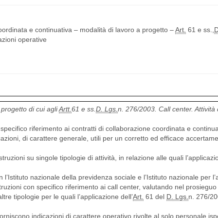
ordinata e continuativa – modalità di lavoro a progetto –
Art.
61 e ss.,
D
cazioni operative
progetto di cui agli
Artt.
61 e ss.
D. Lgs.
n. 276/2003. Call center. Attività 
specifico riferimento ai contratti di collaborazione coordinata e continua
azioni, di carattere generale, utili per un corretto ed efficace accertam
ioni su singole tipologie di attività, in relazione alle quali l’applicazi
Istituto nazionale della previdenza sociale e l’Istituto nazionale per l
truzioni con specifico riferimento ai call center, valutando nel prosieguo
tre tipologie per le quali l’applicazione dell’
Art.
61 del
D. Lgs.
n. 276/2
rniscono indicazioni di carattere operativo rivolte al solo personale isp