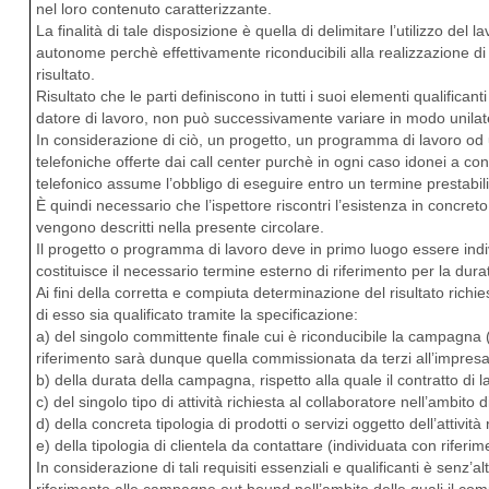
nel loro contenuto caratterizzante.
La finalità di tale disposizione è quella di delimitare l’utilizzo d
autonome perchè effettivamente riconducibili alla realizzazione di
risultato.
Risultato che le parti definiscono in tutti i suoi elementi qualifica
datore di lavoro, non può successivamente variare in modo unilat
In considerazione di ciò, un progetto, un programma di lavoro od u
telefoniche offerte dai call center purchè in ogni caso idonei a con
telefonico assume l’obbligo di eseguire entro un termine prestabilit
È quindi necessario che l’ispettore riscontri l’esistenza in concr
vengono descritti nella presente circolare.
Il progetto o programma di lavoro deve in primo luogo essere indi
costituisce il necessario termine esterno di riferimento per la dura
Ai fini della corretta e compiuta determinazione del risultato ric
di esso sia qualificato tramite la specificazione:
a) del singolo committente finale cui è riconducibile la campagna 
riferimento sarà dunque quella commissionata da terzi all’impresa
b) della durata della campagna, rispetto alla quale il contratto d
c) del singolo tipo di attività richiesta al collaboratore nell’ambi
d) della concreta tipologia di prodotti o servizi oggetto dell’attività
e) della tipologia di clientela da contattare (individuata con riferime
In considerazione di tali requisiti essenziali e qualificanti è senz