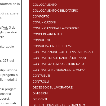
 adottare nella
COLLOCAMENTO
COLLOCAMENTO OBBLIGATORIO
 di carattere
COMPORTO
 e
COMUNICAZIONI
l’
Art.
3 del
COMUNICAZIONI AL LAVORATORE
li operatori
CONGEDI PARENTALI
elle
CONSULENTI
nitoraggio
CONSULTAZIONI ELETTORALI
CONTRATTAZIONE COLLETTIVA - SINDACALE
CONTRATTI DI SOLIDARIETÀ DIFENSIVI
n. 276 del
CONTRATTO A TEMPO DETERMINATO
stipulazione
CONTRATTO INDIVIDUALE DI LAVORO
el progetto o
CONTRIBUTI
lle modalità
CONTROLLI
DECESSO DEL LAVORATORE
più progetti
cessoria
DIMISSIONI
pporsi.
DIRIGENTI
 individuati
DIRITTO D'OPZIONE - LICENZIAMENTO