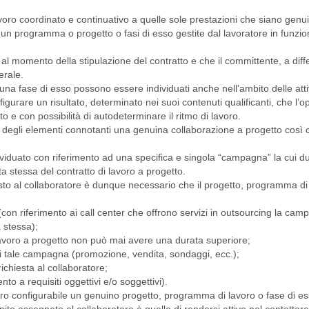
el lavoro coordinato e continuativo a quelle sole prestazioni che siano ge
 un programma o progetto o fasi di esso gestite dal lavoratore in funzio
nti al momento della stipulazione del contratto e che il committente, a dif
erale.
na fase di esso possono essere individuati anche nell’ambito delle atti
figurare un risultato, determinato nei suoi contenuti qualificanti, che l’
o e con possibilità di autodeterminare il ritmo di lavoro.
eto degli elementi connotanti una genuina collaborazione a progetto così
viduato con riferimento ad una specifica e singola “campagna” la cui d
ta stessa del contratto di lavoro a progetto.
hiesto al collaboratore è dunque necessario che il progetto, programma di
(con riferimento ai call center che offrono servizi in outsourcing la cam
 stessa);
i lavoro a progetto non può mai avere una durata superiore;
to di tale campagna (promozione, vendita, sondaggi, ecc.);
 richiesta al collaboratore;
nto a requisiti oggettivi e/o soggettivi).
’altro configurabile un genuino progetto, programma di lavoro o fase di e