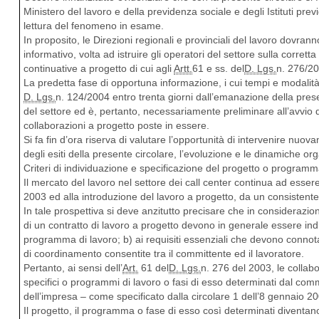
Ministero del lavoro e della previdenza sociale e degli Istituti previd
lettura del fenomeno in esame.
In proposito, le Direzioni regionali e provinciali del lavoro dovranno
informativo, volta ad istruire gli operatori del settore sulla corrett
continuative a progetto di cui agli
Artt.
61 e ss. del
D. Lgs.
n. 276/2
La predetta fase di opportuna informazione, i cui tempi e modalità
D. Lgs.
n. 124/2004 entro trenta giorni dall’emanazione della pres
del settore ed è, pertanto, necessariamente preliminare all’avvio da
collaborazioni a progetto poste in essere.
Si fa fin d’ora riserva di valutare l’opportunità di intervenire nuo
degli esiti della presente circolare, l’evoluzione e le dinamiche org
Criteri di individuazione e specificazione del progetto o programm
Il mercato del lavoro nel settore dei call center continua ad esser
2003 ed alla introduzione del lavoro a progetto, da un consistente 
In tale prospettiva si deve anzitutto precisare che in considerazion
di un contratto di lavoro a progetto devono in generale essere indiv
programma di lavoro; b) ai requisiti essenziali che devono connota
di coordinamento consentite tra il committente ed il lavoratore.
Pertanto, ai sensi dell’
Art.
61 del
D. Lgs.
n. 276 del 2003, le collab
specifici o programmi di lavoro o fasi di esso determinati dal com
dell’impresa – come specificato dalla circolare 1 dell’8 gennaio 
Il progetto, il programma o fase di esso così determinati diventano 