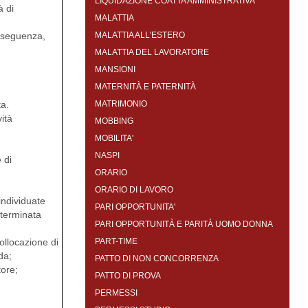
LIQUIDAZIONE COATTA AMMINISTRATIVA
à di
MALATTIA
onseguenza,
MALATTIA ALL'ESTERO
MALATTIA DEL LAVORATORE
MANSIONI
MATERNITÀ E PATERNITÀ
ta.
MATRIMONIO
vità
MOBBING
MOBILITA'
NASPI
 di
ORARIO
ORARIO DI LAVORO
individuate
PARI OPPORTUNITA'
eterminata
PARI OPPORTUNITÀ E PARITÀ UOMO DONNA
ollocazione di
PART-TIME
da;
PATTO DI NON CONCORRENZA
tore;
PATTO DI PROVA
PERMESSI