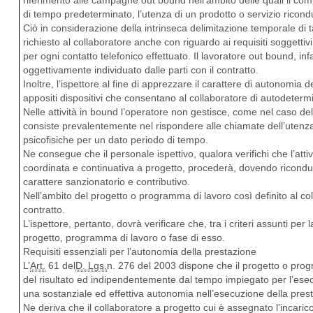
riferimento alle campagne out bound nell’ambito delle quali il comp
di tempo predeterminato, l’utenza di un prodotto o servizio ricond
Ciò in considerazione della intrinseca delimitazione temporale di tale
richiesto al collaboratore anche con riguardo ai requisiti soggetti
per ogni contatto telefonico effettuato. Il lavoratore out bound, inf
oggettivamente individuato dalle parti con il contratto.
Inoltre, l’ispettore al fine di apprezzare il carattere di autonomia 
appositi dispositivi che consentano al collaboratore di autodetermin
Nelle attività in bound l’operatore non gestisce, come nel caso del
consiste prevalentemente nel rispondere alle chiamate dell’utenza,
psicofisiche per un dato periodo di tempo.
Ne consegue che il personale ispettivo, qualora verifichi che l’atti
coordinata e continuativa a progetto, procederà, dovendo ricondur
carattere sanzionatorio e contributivo.
Nell’ambito del progetto o programma di lavoro così definito al col
contratto.
L’ispettore, pertanto, dovrà verificare che, tra i criteri assunti per
progetto, programma di lavoro o fase di esso.
Requisiti essenziali per l’autonomia della prestazione
L’
Art.
61 del
D. Lgs.
n. 276 del 2003 dispone che il progetto o pro
del risultato ed indipendentemente dal tempo impiegato per l’esecuz
una sostanziale ed effettiva autonomia nell’esecuzione della pres
Ne deriva che il collaboratore a progetto cui è assegnato l’incari