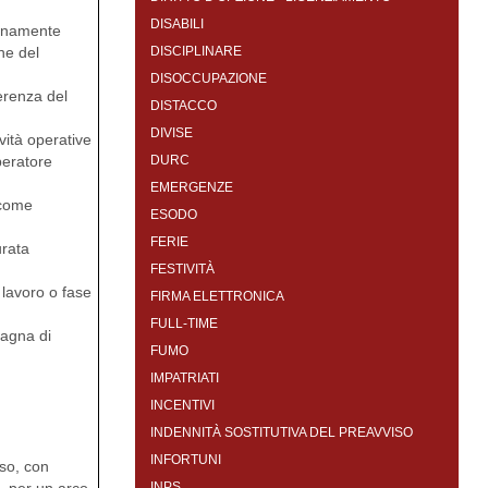
DISABILI
nuinamente
ne del
DISCIPLINARE
DISOCCUPAZIONE
ferenza del
DISTACCO
DIVISE
vità operative
operatore
DURC
EMERGENZE
 come
ESODO
FERIE
urata
FESTIVITÀ
 lavoro o fase
FIRMA ELETTRONICA
FULL-TIME
pagna di
FUMO
IMPATRIATI
INCENTIVI
INDENNITÀ SOSTITUTIVA DEL PREAVVISO
INFORTUNI
sso, con
INPS