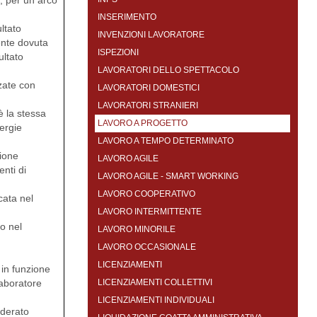
e, per un arco
INSERIMENTO
ultato
INVENZIONI LAVORATORE
mente dovuta
ISPEZIONI
ultato
LAVORATORI DELLO SPETTACOLO
zzate con
LAVORATORI DOMESTICI
LAVORATORI STRANIERI
è la stessa
LAVORO A PROGETTO
nergie
LAVORO A TEMPO DETERMINATO
zione
LAVORO AGILE
nti di
LAVORO AGILE - SMART WORKING
LAVORO COOPERATIVO
cata nel
LAVORO INTERMITTENTE
to nel
LAVORO MINORILE
LAVORO OCCASIONALE
LICENZIAMENTI
in funzione
laboratore
LICENZIAMENTI COLLETTIVI
LICENZIAMENTI INDIVIDUALI
iderato