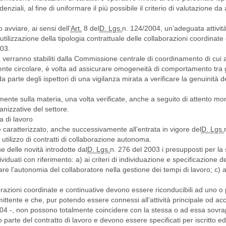
enziali, al fine di uniformare il più possibile il criterio di valutazione da
 avviare, ai sensi dell’
Art.
8 del
D. Lgs.
n. 124/2004, un’adeguata attività
a utilizzazione della tipologia contrattuale delle collaborazioni coordinate
003.
 verranno stabiliti dalla Commissione centrale di coordinamento di cui al
ente circolare, è volta ad assicurare omogeneità di comportamento tra g
 parte degli ispettori di una vigilanza mirata a verificare la genuinità d
vamente sulla materia, una volta verificate, anche a seguito di attento mo
anizzative del settore.
a di lavoro
e caratterizzato, anche successivamente all’entrata in vigore del
D. Lgs.
utilizzo di contratti di collaborazione autonoma.
e delle novità introdotte dal
D. Lgs.
n. 276 del 2003 i presupposti per la 
iduati con riferimento: a) ai criteri di individuazione e specificazione d
re l’autonomia del collaboratore nella gestione dei tempi di lavoro; c) a
orazioni coordinate e continuative devono essere riconducibili ad uno o 
mittente e che, pur potendo essere connessi all’attività principale od ac
2004 -, non possono totalmente coincidere con la stessa o ad essa sovra
parte del contratto di lavoro e devono essere specificati per iscritto ed