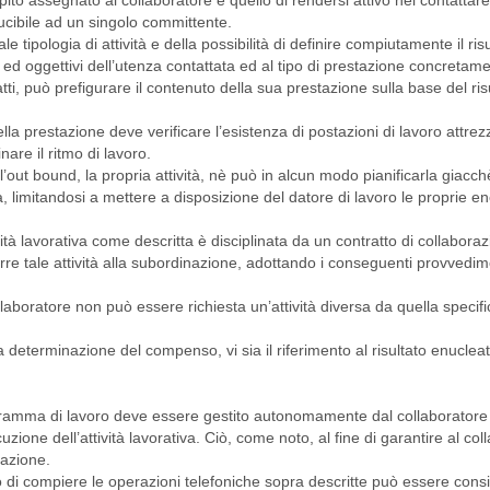
ito assegnato al collaboratore è quello di rendersi attivo nel contattar
ucibile ad un singolo committente.
 tipologia di attività e della possibilità di definire compiutamente il ris
vi ed oggettivi dell’utenza contattata ed al tipo di prestazione concreta
atti, può prefigurare il contenuto della sua prestazione sulla base del ris
della prestazione deve verificare l’esistenza di postazioni di lavoro attre
are il ritmo di lavoro.
l’out bound, la propria attività, nè può in alcun modo pianificarla giacch
 limitandosi a mettere a disposizione del datore di lavoro le proprie e
vità lavorativa come descritta è disciplinata da un contratto di collabora
re tale attività alla subordinazione, adottando i conseguenti provvedime
laboratore non può essere richiesta un’attività diversa da quella specifi
 la determinazione del compenso, vi sia il riferimento al risultato enuclea
gramma di lavoro deve essere gestito autonomamente dal collaboratore 
ione dell’attività lavorativa. Ciò, come noto, al fine di garantire al col
tazione.
co di compiere le operazioni telefoniche sopra descritte può essere cons