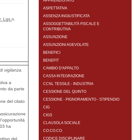
APPRENDISTATO
ASPETTATIVA
ASSENZA INGIUSTIFICATA
. Lgs.
n.
ASSOGGETTABILITÀ FISCALE E
CONTRIBUTIVA
ASSUNZIONE
ASSUNZIONI AGEVOLATE
BENEFICI
BENEFIT
CAMBIO D'APPALTO
di vigilanza.
CASSA INTEGRAZIONE
tiva a
CCNL TESSILE - INDUSTRIA
ento da parte
CESSIONE DEL QUINTO
CESSIONE - PIGNORAMENTO - STIPENDIO
one del citato
CIG
’assicurazione
CIGS
 l’opportunità
CLAUSOLA SOCIALE
003 ha
CO.CO.CO.
ettivo del
CODICE DISCIPLINARE