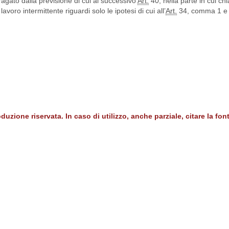
ragato dalla previsione di cui al successivo
Art.
40, nella parte in cui chi
lavoro intermittente riguardi solo le ipotesi di cui all’
Art.
34, comma 1 e a
duzione riservata. In caso di utilizzo, anche parziale, citare la fon