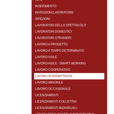
INSERIMENTO
INVENZIONI LAVORATORE
ISPEZIONI
LAVORATORI DELLO SPETTACOLO
LAVORATORI DOMESTICI
LAVORATORI STRANIERI
LAVORO A PROGETTO
LAVORO A TEMPO DETERMINATO
LAVORO AGILE
LAVORO AGILE - SMART WORKING
LAVORO COOPERATIVO
LAVORO INTERMITTENTE
LAVORO MINORILE
LAVORO OCCASIONALE
LICENZIAMENTI
LICENZIAMENTI COLLETTIVI
LICENZIAMENTI INDIVIDUALI