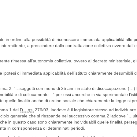
 in ordine alla possibilità di riconoscere immediata applicabilità alle p
intermittente, a prescindere dalla contrattazione collettiva ovvero dall’
amente rimessa all’autonomia collettiva, ovvero al decreto ministeriale, g
 ipotesi di immediata applicabilità dell’istituto chiaramente desumibili d
ma 2: “…soggetti con meno di 25 anni in stato di disoccupazione (…) l
di mobilità e di collocamento…” per essi ancorchè in via sperimentale l’isti
e quelle finalità anche di ordine sociale che chiaramente la legge si p
mma 1 del
D. Lgs.
276/03, laddove è il legislatore stesso ad individuare 
rincipio generale che si riespande nel successivo comma 2 laddove “…ulte
nche in questo caso sono chiaramente individuabili quelle finalità perseg
ta in corrispondenza di determinati periodi.