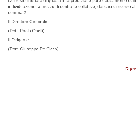
Del resto il tenore di questa interpretazione pare decisamente suff
individuazione, a mezzo di contratto collettivo, dei casi di ricorso al 
comma 2.
Il Direttore Generale
(Dott. Paolo Onelli)
Il Dirigente
(Dott. Giuseppe De Cicco)
Ripro