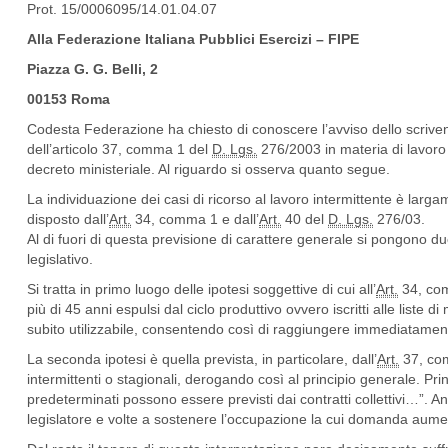
Prot. 15/0006095/14.01.04.07
Alla Federazione Italiana Pubblici Esercizi – FIPE
Piazza G. G. Belli, 2
00153 Roma
Codesta Federazione ha chiesto di conoscere l’avviso dello scrivente
dell’articolo 37, comma 1 del
D. Lgs.
276/2003 in materia di lavoro 
decreto ministeriale. Al riguardo si osserva quanto segue.
La individuazione dei casi di ricorso al lavoro intermittente è larg
disposto dall’
Art.
34, comma 1 e dall’
Art.
40 del
D. Lgs.
276/03.
Al di fuori di questa previsione di carattere generale si pongono due
legislativo.
Si tratta in primo luogo delle ipotesi soggettive di cui all’
Art.
34, com
più di 45 anni espulsi dal ciclo produttivo ovvero iscritti alle liste 
subito utilizzabile, consentendo così di raggiungere immediatament
La seconda ipotesi è quella prevista, in particolare, dall’
Art.
37, co
intermittenti o stagionali, derogando così al principio generale. P
predeterminati possono essere previsti dai contratti collettivi…”. A
legislatore e volte a sostenere l’occupazione la cui domanda aumen