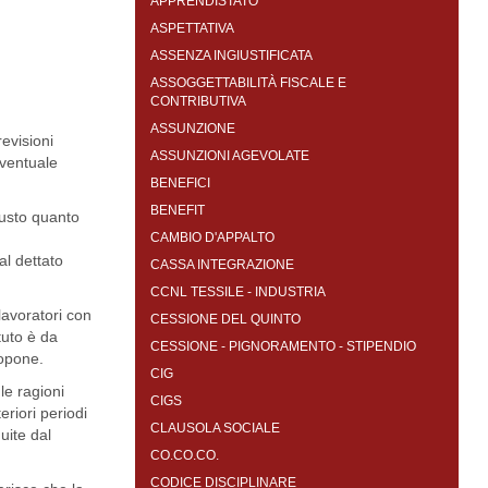
APPRENDISTATO
ASPETTATIVA
ASSENZA INGIUSTIFICATA
ASSOGGETTABILITÀ FISCALE E
CONTRIBUTIVA
ASSUNZIONE
revisioni
ASSUNZIONI AGEVOLATE
eventuale
BENEFICI
BENEFIT
iusto quanto
CAMBIO D'APPALTO
al dettato
CASSA INTEGRAZIONE
CCNL TESSILE - INDUSTRIA
avoratori con
CESSIONE DEL QUINTO
tuto è da
CESSIONE - PIGNORAMENTO - STIPENDIO
ropone.
CIG
le ragioni
CIGS
riori periodi
CLAUSOLA SOCIALE
uite dal
CO.CO.CO.
CODICE DISCIPLINARE