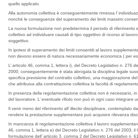
quello applicato.
Alla autonomia collettiva è conseguentemente rimessa l’ individuaz
nonché le conseguenze del superamento dei limiti massimi consenti
La nuova formulazione non predetermina il periodo di riferimento entr
collettivo ad individuare causali di tipo oggettivo di ricorso al la
soggettivo.
In ipotesi di superamento dei limiti consentiti al lavoro suppleme
non devono essere di natura necessariamente economica ( per ese
L’ articolo 46, comma 1, lettera i), del Decreto Legislativo n. 276 de
2000; conseguentemente è stata abrogata la disciplina legale sussi
specifica previsione del contratto collettivo, una maggiorazione del
che attribuiva alla contrattazione collettiva la facoltà di regolamen
In presenza della regolamentazione collettiva non è necessario, in 
del lavoratore. L’ eventuale rifiuto non può in ogni caso integrare u
Il venir meno del riferimento all’ illecito disciplinare, contemplato d
rendere la prestazione supplementare può acquisire rilevanza disci
In mancanza di regolamentazione collettiva il lavoro supplementa
46, comma 1, lettera e) del Decreto Legislativo n. 276 del 2003, il li
formulazione dell’ articolo 3, comma 2 del Decreto Legislativo n. 61