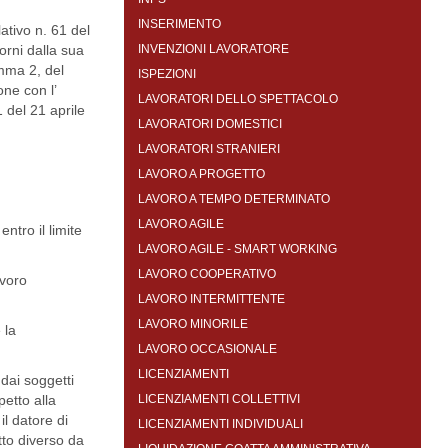
INSERIMENTO
ativo n. 61 del
orni dalla sua
INVENZIONI LAVORATORE
mma 2, del
ISPEZIONI
ne con l’
LAVORATORI DELLO SPETTACOLO
 del 21 aprile
LAVORATORI DOMESTICI
LAVORATORI STRANIERI
LAVORO A PROGETTO
LAVORO A TEMPO DETERMINATO
LAVORO AGILE
ntro il limite
LAVORO AGILE - SMART WORKING
LAVORO COOPERATIVO
avoro
LAVORO INTERMITTENTE
LAVORO MINORILE
 la
LAVORO OCCASIONALE
LICENZIAMENTI
 dai soggetti
petto alla
LICENZIAMENTI COLLETTIVI
il datore di
LICENZIAMENTI INDIVIDUALI
to diverso da