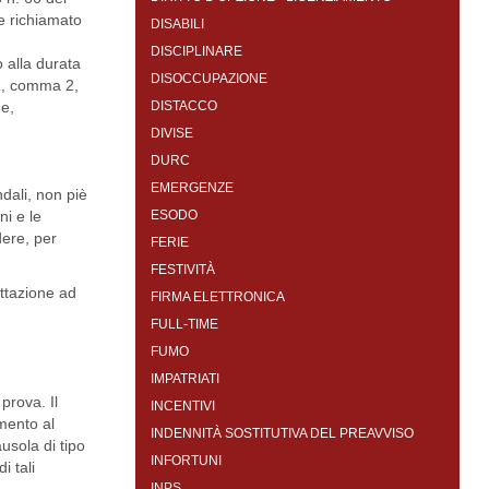
te richiamato
DISABILI
DISCIPLINARE
o alla durata
DISOCCUPAZIONE
 1, comma 2,
he,
DISTACCO
DIVISE
DURC
EMERGENZE
ndali, non piè
ni e le
ESODO
dere, per
FERIE
FESTIVITÀ
attazione ad
FIRMA ELETTRONICA
FULL-TIME
FUMO
IMPATRIATI
prova. Il
INCENTIVI
imento al
INDENNITÀ SOSTITUTIVA DEL PREAVVISO
usola di tipo
INFORTUNI
i tali
INPS