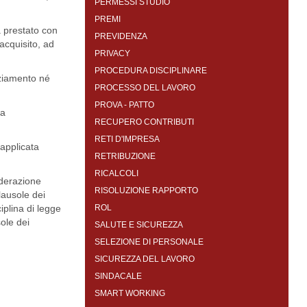
PERMESSI STUDIO
PREMI
ia prestato con
PREVIDENZA
acquisito, ad
PRIVACY
PROCEDURA DISCIPLINARE
nziamento né
PROCESSO DEL LAVORO
PROVA - PATTO
na
RECUPERO CONTRIBUTI
RETI D'IMPRESA
a applicata
RETRIBUZIONE
RICALCOLI
iderazione
RISOLUZIONE RAPPORTO
lausole dei
iplina di legge
ROL
ole dei
SALUTE E SICUREZZA
SELEZIONE DI PERSONALE
SICUREZZA DEL LAVORO
SINDACALE
SMART WORKING