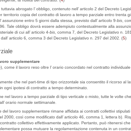
vigente, la nullità del contratto. (
4
)
uttavia abrogato l’ obbligo, contenuto nell’ articolo 2 del Decreto Legisl
 territorio copia del contratto di lavoro a tempo parziale entro trenta gi
’ assunzione entro 5 giorni dalla stessa, previsto dall’ articolo 9-
bis
, co
1996. Tale obbligo dovrà essere adempiuto contestualmente alla assunzio
riale di cui all’ articolo 4-
bis
, comma 7, del Decreto Legislativo n. 181
all’ articolo 6, comma 3 del Decreto Legislativo n. 297 del 2002. (
5
)
ziale
voro supplementare
, come il lavoro reso oltre l’ orario concordato nel contratto individuale e
nte che nel part-time di tipo orizzontale sia consentito il ricorso al l
n ogni ipotesi di contratto a tempo determinato.
nel lavoro a tempo parziale di tipo verticale o misto, tutte le volte che
 all’ orario normale settimanale.
del lavoro supplementare rimane affidata ai contratti collettivi stipulati
del 2000, così come modificato dall’ articolo 46, comma 1, lettera b). Ris
contratto collettivo effettivamente applicato. Pertanto, può ritenersi che 
upplementare possa mutuare la regolamentazione contenuta in un contrat