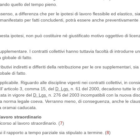
ando quello del tempo pieno.
nsenso, a differenza che per le ipotesi di lavoro flessibile ed elastico, s
manifestato per fatti concludenti, potrà essere anche preventivamente 
uesta ipotesi, non può costituire né giustificato motivo oggettivo di lice
plementare. I contratti collettivi hanno tuttavia facoltà di introdurre u
globale di fatto.
tributivi indiretti e differiti della retribuzione per le ore supplementari, si
bale di fatto.
abile. Riguardo alle discipline vigenti nei contratti collettivi, in cons
all’ articolo 3, comma 15, del
D. Lgs.
n. 61 del 2000, decadono tutte le c
ntrata in vigore del
D. Lgs.
n. 276 del 2003 incompatibili con la nuova disc
lla norma legale coeva. Verranno meno, di conseguenza, anche le claus
iva oramai caducata.
 lavoro straordinario
corso al lavoro straordinario. (
7
)
cui il rapporto a tempo parziale sia stipulato a termine. (
8
)