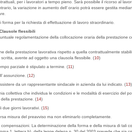
ntrattuali, per i lavoratori a tempo pieno. Sarà possibile il ricorso al lavo
trario, la variazione in aumento dell’ orario potrà essere gestita mediant
are.
forma per la richiesta di effettuazione di lavoro straordinario.
Clausole flessibili
puntuale regolamentazione della collocazione oraria della prestazione c
e della prestazione lavorativa rispetto a quella contrattualmente stabilit
 scritta, avente ad oggetto una clausola flessibile. (
10
)
empo parziale è stipulato a termine. (
11
)
l’ assunzione. (
12
)
 assistere da un rappresentante sindacale in azienda da lui indicato. (
13
)
 collettiva che individua le condizioni e le modalità di esercizio del po
 della prestazione. (
14
)
 due giorni lavorativi. (
15
)
iversa misura del preavviso ma non eliminarlo completamente.
fiche compensazioni. La determinazione della forma e della misura di tali
, comma 1, lettera b), della legge delega n. 30 del 2003 prevede che sia