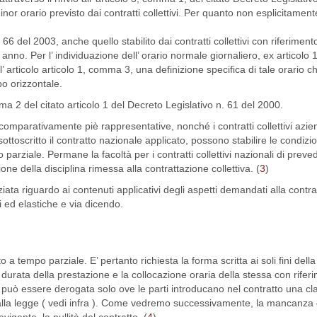
nor orario previsto dai contratti collettivi. Per quanto non esplicitamen
66 del 2003, anche quello stabilito dai contratti collettivi con riferiment
 anno. Per l’ individuazione dell’ orario normale giornaliero, ex articolo
ll’ articolo articolo 1, comma 3, una definizione specifica di tale orario c
po orizzontale.
a 2 del citato articolo 1 del Decreto Legislativo n. 61 del 2000.
ioni comparativamente piè rappresentative, nonché i contratti collettivi azie
toscritto il contratto nazionale applicato, possono stabilire le condizio
parziale. Permane la facoltà per i contratti collettivi nazionali di preve
zione della disciplina rimessa alla contrattazione collettiva. (
3
)
ata riguardo ai contenuti applicativi degli aspetti demandati alla contr
i ed elastiche e via dicendo.
a tempo parziale. E’ pertanto richiesta la forma scritta ai soli fini della 
durata della prestazione e la collocazione oraria della stessa con rifer
e può essere derogata solo ove le parti introducano nel contratto una cla
ti dalla legge ( vedi infra ). Come vedremo successivamente, la mancanza d