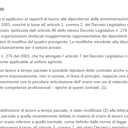
he
 si applicano ai rapporti di lavoro alle dipendenze delle amministrazion
l 2003, nonché in base all’ articolo 1, comma 2, del Decreto Legislativo 
vato, ipotizzata dall’ articolo 86 dello stesso Decreto Legislativo n. 276
e organizzazioni sindacali maggiormente rappresentative dei dipendenti 
vo di modifica del quadro previgente. Le modifiche introdotte alla disci
lusivamente per il settore privato.
o n. 276 del 2003, che ha abrogato l’ articolo 7 del Decreto Legislativo n
ente applicabile al settore agricolo.
uovo lavoro a tempo parziale è possibile stipulare detto contratto anche 
fermi espressamente, non si ravvisa, in linea di principio, neppure una i
inserimento ove la peculiare articolazione dell’ orario non sia di ostacolo
e competenze professionali – tipiche di questi contratti. (
1
)
 definizione di lavoro a tempo parziale, è stato modificato (
2
) alla letter
arziale a quelle recentemente dettate in materia di orario di lavoro co
con orario inferiore a quello normale, come definito dalle norme di legge 
ttraverso il rinvio all’ articolo 3, comma 1, del citato Decreto Legislativ