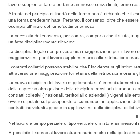
lavoro supplementare è pertanto ammesso senza limiti, fermo rest
A fronte del principio di libertà della forma non è richiesto che il co
una forma predeterminata. Pertanto, il consenso, oltre che essere 
esempio all’ inizio del turno/settimana/mese.
La necessità del consenso, per contro, comporta che il rifiuto, in q
un fatto disciplinarmente rilevante.
La disciplina legale non prevede una maggiorazione per il lavoro sup
maggiorazione per il lavoro supplementare sulla retribuzione oraria 
I contratti collettivi possono stabilire che l’ incidenza sugli istituti re
attraverso una maggiorazione forfetaria della retribuzione oraria glo
La nuova disciplina del lavoro supplementare è immediatamente applic
della espressa abrogazione della disciplina transitoria introdotta d
contratti collettivi ( nazionali, territoriali o aziendali ) vigenti alla e
ovvero stipulate sul presupposto o, comunque, in applicazione de
contratti individuali apposte in applicazione della disciplina collett
Il
Nel lavoro a tempo parziale di tipo verticale o misto è ammesso il ri
E’ possibile il ricorso al lavoro straordinario anche nella ipotesi in 