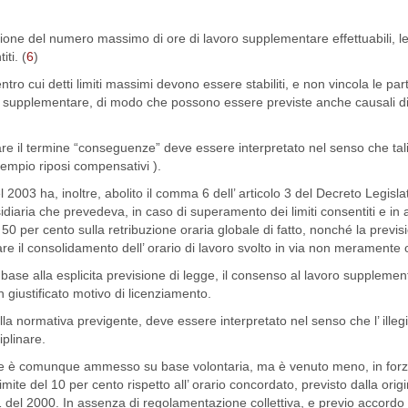
ione del numero massimo di ore di lavoro supplementare effettuabili, le
ti. (
6
)
o cui detti limiti massimi devono essere stabiliti, e non vincola le part
voro supplementare, di modo che possono essere previste anche causali di
ntare il termine “conseguenze” deve essere interpretato nel senso che t
mpio riposi compensativi ).
l 2003 ha, inoltre, abolito il comma 6 dell’ articolo 3 del Decreto Legisla
diaria che prevedeva, in caso di superamento dei limiti consentiti e in
 50 per cento sulla retribuzione oraria globale di fatto, nonché la previs
tare il consolidamento dell’ orario di lavoro svolto in via non meramente
base alla esplicita previsione di legge, il consenso al lavoro supplemen
n giustificato motivo di licenziamento.
alla normativa previgente, deve essere interpretato nel senso che l’ illegit
plinare.
re è comunque ammesso su base volontaria, ma è venuto meno, in forza 
mite del 10 per cento rispetto all’ orario concordato, previsto dalla orig
 del 2000. In assenza di regolamentazione collettiva, e previo accordo i