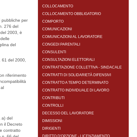
COLLOCAMENTO
COLLOCAMENTO OBBLIGATORIO
i pubbliche per
COMPORTO
n. 276 del
COMUNICAZIONI
 del 2003, è
COMUNICAZIONI AL LAVORATORE
delle
plina del
CONGEDI PARENTALI
CONSULENTI
. 61 del 2000,
CONSULTAZIONI ELETTORALI
CONTRATTAZIONE COLLETTIVA - SINDACALE
con riferimento
CONTRATTI DI SOLIDARIETÀ DIFENSIVI
ncompatibilità
CONTRATTO A TEMPO DETERMINATO
 al
CONTRATTO INDIVIDUALE DI LAVORO
CONTRIBUTI
CONTROLLI
DECESSO DEL LAVORATORE
a a) del
DIMISSIONI
n il Decreto
DIRIGENTI
e contratto
o n. 66 del
DIRITTO D'OPZIONE - LICENZIAMENTO