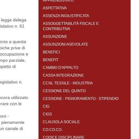
APPRENDISTATO
ASPETTATIVA
ASSENZA INGIUSTIFICATA
a legge delega
ASSOGGETTABILITÀ FISCALE E
slativo n. 61
CONTRIBUTIVA
ASSUNZIONE
corso a questa
ASSUNZIONI AGEVOLATE
piche prive di
BENEFICI
a occupazione e
empo parziale,
BENEFIT
spetto di
CAMBIO D'APPALTO
CASSA INTEGRAZIONE
egislativo n.
CCNL TESSILE - INDUSTRIA
CESSIONE DEL QUINTO
cora utilizzato
CESSIONE - PIGNORAMENTO - STIPENDIO
erare con le
CIG
CIGS
ovi -
are pienamente
CLAUSOLA SOCIALE
 un canale di
CO.CO.CO.
CODICE DISCIPLINARE