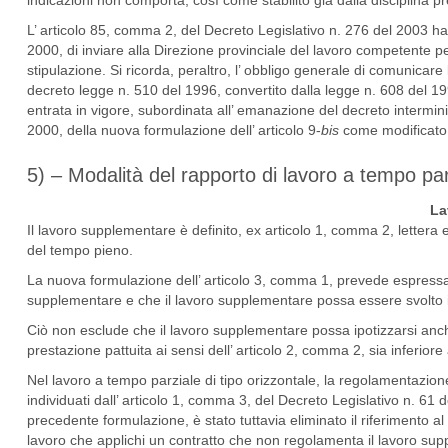
indicazioni non comporta, così come stabilito già dalla disciplina pre
L’ articolo 85, comma 2, del Decreto Legislativo n. 276 del 2003 ha t
2000, di inviare alla Direzione provinciale del lavoro competente per
stipulazione. Si ricorda, peraltro, l’ obbligo generale di comunicare l
decreto legge n. 510 del 1996, convertito dalla legge n. 608 del 
entrata in vigore, subordinata all’ emanazione del decreto interministe
2000, della nuova formulazione dell’ articolo 9-
bis
come modificato d
5) – Modalità del rapporto di lavoro a tempo par
La
Il lavoro supplementare è definito, ex articolo 1, comma 2, lettera e)
del tempo pieno.
La nuova formulazione dell’ articolo 3, comma 1, prevede espressame
supplementare e che il lavoro supplementare possa essere svolto i
Ciò non esclude che il lavoro supplementare possa ipotizzarsi anche 
prestazione pattuita ai sensi dell’ articolo 2, comma 2, sia inferiore
Nel lavoro a tempo parziale di tipo orizzontale, la regolamentazione 
individuati dall’ articolo 1, comma 3, del Decreto Legislativo n. 61 
precedente formulazione, è stato tuttavia eliminato il riferimento al 
lavoro che applichi un contratto che non regolamenta il lavoro s