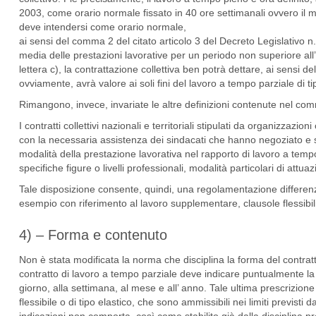
2003, come orario normale fissato in 40 ore settimanali ovvero il mi
deve intendersi come orario normale,
ai sensi del comma 2 del citato articolo 3 del Decreto Legislativo n. 
media delle prestazioni lavorative per un periodo non superiore all’
lettera c), la contrattazione collettiva ben potrà dettare, ai sensi de
ovviamente, avrà valore ai soli fini del lavoro a tempo parziale di ti
Rimangono, invece, invariate le altre definizioni contenute nel comm
I contratti collettivi nazionali e territoriali stipulati da organizzaz
con la necessaria assistenza dei sindacati che hanno negoziato e sot
modalità della prestazione lavorativa nel rapporto di lavoro a tempo 
specifiche figure o livelli professionali, modalità particolari di attua
Tale disposizione consente, quindi, una regolamentazione differenzi
esempio con riferimento al lavoro supplementare, clausole flessibil
4) – Forma e contenuto
Non è stata modificata la norma che disciplina la forma del contratto 
contratto di lavoro a tempo parziale deve indicare puntualmente la 
giorno, alla settimana, al mese e all’ anno. Tale ultima prescrizion
flessibile o di tipo elastico, che sono ammissibili nei limiti previs