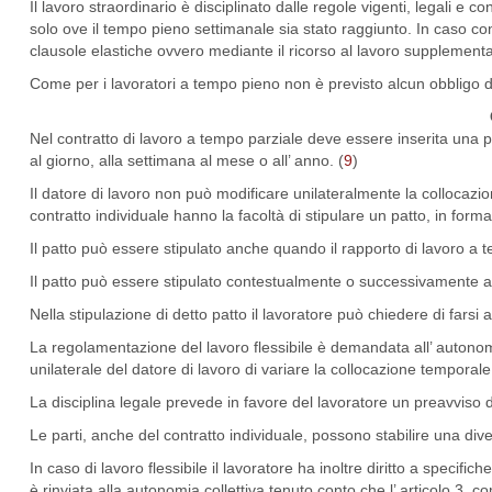
Il lavoro straordinario è disciplinato dalle regole vigenti, legali e co
solo ove il tempo pieno settimanale sia stato raggiunto. In caso con
clausole elastiche ovvero mediante il ricorso al lavoro supplement
Come per i lavoratori a tempo pieno non è previsto alcun obbligo di 
Nel contratto di lavoro a tempo parziale deve essere inserita una 
al giorno, alla settimana al mese o all’ anno. (
9
)
Il datore di lavoro non può modificare unilateralmente la collocazion
contratto individuale hanno la facoltà di stipulare un patto, in forma
Il patto può essere stipulato anche quando il rapporto di lavoro a t
Il patto può essere stipulato contestualmente o successivamente al
Nella stipulazione di detto patto il lavoratore può chiedere di farsi
La regolamentazione del lavoro flessibile è demandata all’ autonomia
unilaterale del datore di lavoro di variare la collocazione temporale
La disciplina legale prevede in favore del lavoratore un preavviso di
Le parti, anche del contratto individuale, possono stabilire una d
In caso di lavoro flessibile il lavoratore ha inoltre diritto a speci
è rinviata alla autonomia collettiva tenuto conto che l’ articolo 3