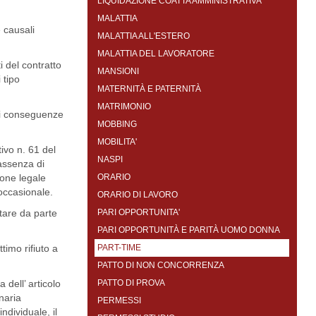
LIQUIDAZIONE COATTA AMMINISTRATIVA
MALATTIA
 causali
MALATTIA ALL'ESTERO
MALATTIA DEL LAVORATORE
i del contratto
MANSIONI
 tipo
MATERNITÀ E PATERNITÀ
MATRIMONIO
ali conseguenze
MOBBING
MOBILITA'
tivo n. 61 del
NASPI
 assenza di
ione legale
ORARIO
 occasionale.
ORARIO DI LAVORO
tare da parte
PARI OPPORTUNITA'
PARI OPPORTUNITÀ E PARITÀ UOMO DONNA
timo rifiuto a
PART-TIME
PATTO DI NON CONCORRENZA
dell’ articolo
PATTO DI PROVA
inaria
PERMESSI
ndividuale, il