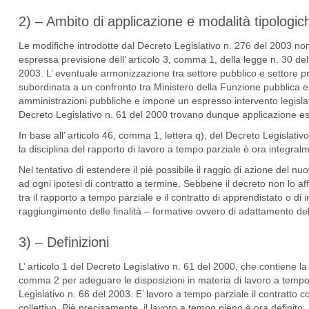
2) – Ambito di applicazione e modalità tipologic
Le modifiche introdotte dal Decreto Legislativo n. 276 del 2003 non
espressa previsione dell’ articolo 3, comma 1, della legge n. 30 de
2003. L’ eventuale armonizzazione tra settore pubblico e settore pri
subordinata a un confronto tra Ministero della Funzione pubblica 
amministrazioni pubbliche e impone un espresso intervento legislati
Decreto Legislativo n. 61 del 2000 trovano dunque applicazione esc
In base all’ articolo 46, comma 1, lettera q), del Decreto Legislativ
la disciplina del rapporto di lavoro a tempo parziale è ora integralm
Nel tentativo di estendere il piè possibile il raggio di azione del n
ad ogni ipotesi di contratto a termine. Sebbene il decreto non lo af
tra il rapporto a tempo parziale e il contratto di apprendistato o di 
raggiungimento delle finalità – formative ovvero di adattamento dell
3) – Definizioni
L’ articolo 1 del Decreto Legislativo n. 61 del 2000, che contiene la
comma 2 per adeguare le disposizioni in materia di lavoro a tempo p
Legislativo n. 66 del 2003. E’ lavoro a tempo parziale il contratto 
collettivo. Piè precisamente, il lavoro a tempo pieno è ora definito, a