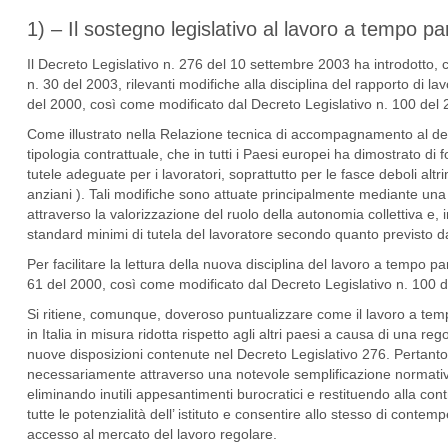
1) – Il sostegno legislativo al lavoro a tempo pa
Il Decreto Legislativo n. 276 del 10 settembre 2003 ha introdotto, c
n. 30 del 2003, rilevanti modifiche alla disciplina del rapporto di 
del 2000, così come modificato dal Decreto Legislativo n. 100 del 
Come illustrato nella Relazione tecnica di accompagnamento al decre
tipologia contrattuale, che in tutti i Paesi europei ha dimostrato di f
tutele adeguate per i lavoratori, soprattutto per le fasce deboli al
anziani ). Tali modifiche sono attuate principalmente mediante una 
attraverso la valorizzazione del ruolo della autonomia collettiva e,
standard minimi di tutela del lavoratore secondo quanto previsto dal
Per facilitare la lettura della nuova disciplina del lavoro a tempo par
61 del 2000, così come modificato dal Decreto Legislativo n. 100 d
Si ritiene, comunque, doveroso puntualizzare come il lavoro a temp
in Italia in misura ridotta rispetto agli altri paesi a causa di una 
nuove disposizioni contenute nel Decreto Legislativo 276. Pertant
necessariamente attraverso una notevole semplificazione normativa, 
eliminando inutili appesantimenti burocratici e restituendo alla cont
tutte le potenzialità dell’ istituto e consentire allo stesso di conte
accesso al mercato del lavoro regolare.