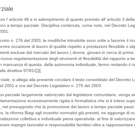
rziale
on l’ articolo 46 e in adempimento di quanto previsto all’ articolo 3 dell
lavoro a tempo parziale. Disciplina contenuta, come noto, nel Decreto Legi
2001.
to n. 276 del 2003, le modifiche introdotte sono volte a favorire il ri
ornire occasione di lavoro di qualità rispetto a prestazioni flessibile o ati
trimenti escluse dal mercato del lavoro ( donne, giovani in cerca di prim
nuova regolamentazione degli strumenti di flessibilità del rapporto a t
 in mancanza di questa, della autonomia individuale, fermo restando il ri
la direttiva 97/81/
CE
.
ziale, si allega alla presente circolare il testo consolidato del Decreto L
el 2001 e ora dal Decreto Legislativo n. 276 del 2003.
o parziale largamente valorizzato dal legislatore comunitario, venga an
regolamentazione eccessivamente rigida e formalistica che si è inteso sup
o, nel presupposto che la promozione del lavoro a tempo parziale passi
la riforma Biagi agli incentivi normativi già previsti, ne aggiunge di nu
rattazione collettiva e individuale piena operatività- al fine di valorizz
mperare impegni lavorativi e responsabilità familiari oltre a rappresentare