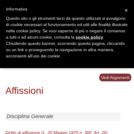
Informativa
×
Questo sito o gli strumenti terzi da questo utilizzati si avvalgono
di cookie necessari al funzionamento ed utili alle finalità illustrate
nella cookie policy. Se vuoi saperne di più o negare il consenso
a tutti o ad alcuni cookie, consulta la
cookie policy
.
Chiudendo questo banner, scorrendo questa pagina, cliccando
Ricerca in:
su un link o proseguendo la navigazione in altra maniera,
Sezione corrente
Tutto il sito
acconsenti all’uso dei cookie.
Home
/
Normativa
/
Affissioni
Vedi Argomenti
Affissioni
Disciplina Generale
Diritto di affissione (L. 20 Maggio 1970 n. 300, Art. 25)