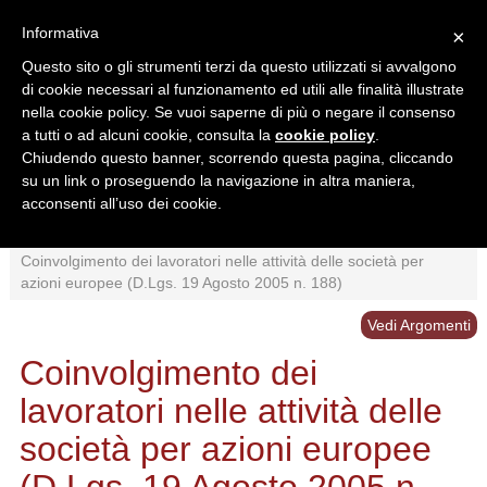
Informativa
×
Questo sito o gli strumenti terzi da questo utilizzati si avvalgono
di cookie necessari al funzionamento ed utili alle finalità illustrate
nella cookie policy. Se vuoi saperne di più o negare il consenso
a tutti o ad alcuni cookie, consulta la
cookie policy
.
Chiudendo questo banner, scorrendo questa pagina, cliccando
Ricerca in:
su un link o proseguendo la navigazione in altra maniera,
Sezione corrente
Tutto il sito
acconsenti all’uso dei cookie.
Home
/
Normativa
/
Diritti Sindacali
/
Imprese Comunitarie
/
Coinvolgimento dei lavoratori nelle attività delle società per
azioni europee (D.Lgs. 19 Agosto 2005 n. 188)
Vedi Argomenti
Coinvolgimento dei
lavoratori nelle attività delle
società per azioni europee