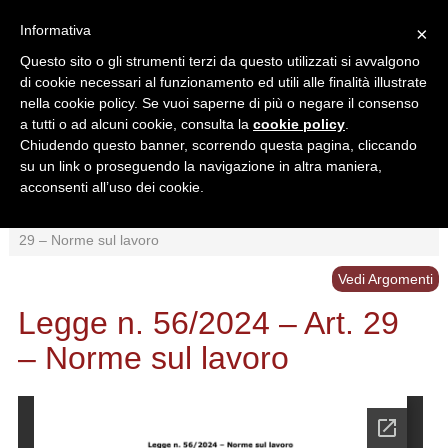
Informativa
×
Questo sito o gli strumenti terzi da questo utilizzati si avvalgono
di cookie necessari al funzionamento ed utili alle finalità illustrate
nella cookie policy. Se vuoi saperne di più o negare il consenso
a tutti o ad alcuni cookie, consulta la
cookie policy
.
Chiudendo questo banner, scorrendo questa pagina, cliccando
Ricerca in:
su un link o proseguendo la navigazione in altra maniera,
Sezione corrente
Tutto il sito
acconsenti all’uso dei cookie.
Home
/
Normativa
/
Lavoro Irregolare
/
Legge n. 56/2024 – Art.
29 – Norme sul lavoro
Vedi Argomenti
Legge n. 56/2024 – Art. 29
– Norme sul lavoro