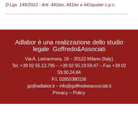
D.Lgs. 149/2022 - Artt. 441bis, 441ter e 441quater c.p.c.
Adlabor è una realizzazione dello studio
legale
Goffredo&Associati
Via A. Lamarmora, 18 – 20122 Milano (Italy)
Tel. +39 02 55.13.795 – +39 02 55.19.59.47 – Fax +39 02
59.90.24.84
P.I. 02855380156
go@adlabor.it
–
info@goffredoeassociati.it
Privacy
–
Policy