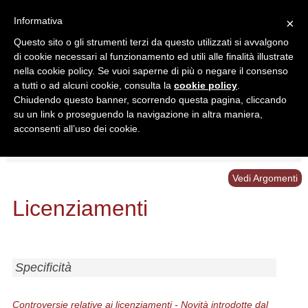
Informativa
×
Questo sito o gli strumenti terzi da questo utilizzati si avvalgono
di cookie necessari al funzionamento ed utili alle finalità illustrate
nella cookie policy. Se vuoi saperne di più o negare il consenso
a tutti o ad alcuni cookie, consulta la
cookie policy
.
Chiudendo questo banner, scorrendo questa pagina, cliccando
Ricerca in:
su un link o proseguendo la navigazione in altra maniera,
Sezione corrente
Tutto il sito
acconsenti all’uso dei cookie.
Home
/
Normativa
/
Licenziamenti
Vedi Argomenti
Licenziamenti
Specificità
Controversie relative ai licenziamenti - Novità introdotte dal