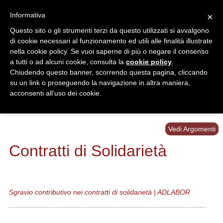
Informativa
×
Questo sito o gli strumenti terzi da questo utilizzati si avvalgono
di cookie necessari al funzionamento ed utili alle finalità illustrate
nella cookie policy. Se vuoi saperne di più o negare il consenso
a tutti o ad alcuni cookie, consulta la
cookie policy
.
Chiudendo questo banner, scorrendo questa pagina, cliccando
Ricerca in:
su un link o proseguendo la navigazione in altra maniera,
Sezione corrente
Tutto il sito
acconsenti all’uso dei cookie.
Home
/
Schemi
/
Contratti di Solidarietà
Vedi Argomenti
Contratti di Solidarietà
Sgravio contributivo nei contratti di solidarietà | ADLABOR