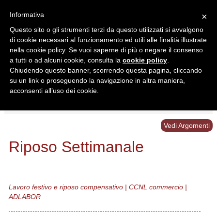
Informativa
×
Questo sito o gli strumenti terzi da questo utilizzati si avvalgono
di cookie necessari al funzionamento ed utili alle finalità illustrate
nella cookie policy. Se vuoi saperne di più o negare il consenso
a tutti o ad alcuni cookie, consulta la
cookie policy
.
Chiudendo questo banner, scorrendo questa pagina, cliccando
Ricerca in:
su un link o proseguendo la navigazione in altra maniera,
Sezione corrente
Tutto il sito
acconsenti all’uso dei cookie.
Home
/
Schemi
/
Riposo Settimanale
Vedi Argomenti
Riposo Settimanale
Lavoro festivo e riposo compensativo | CCNL commercio |
ADLABOR