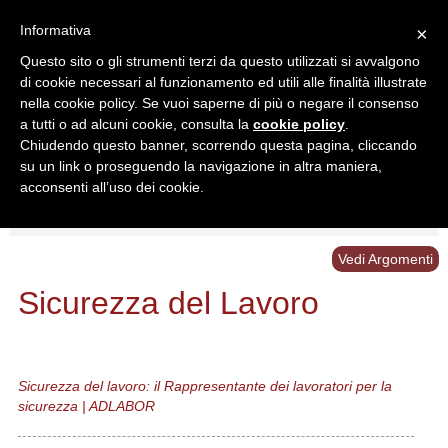
Informativa
×
Questo sito o gli strumenti terzi da questo utilizzati si avvalgono
di cookie necessari al funzionamento ed utili alle finalità illustrate
nella cookie policy. Se vuoi saperne di più o negare il consenso
a tutti o ad alcuni cookie, consulta la
cookie policy
.
Chiudendo questo banner, scorrendo questa pagina, cliccando
Ricerca in:
su un link o proseguendo la navigazione in altra maniera,
Sezione corrente
Tutto il sito
acconsenti all’uso dei cookie.
Home
/
Schemi
/
Sicurezza del Lavoro
Vedi Argomenti
Sicurezza del Lavoro
Sicurezza del lavoro: il Rappresentante dei lavoratori per la
sicurezza | ADLABOR