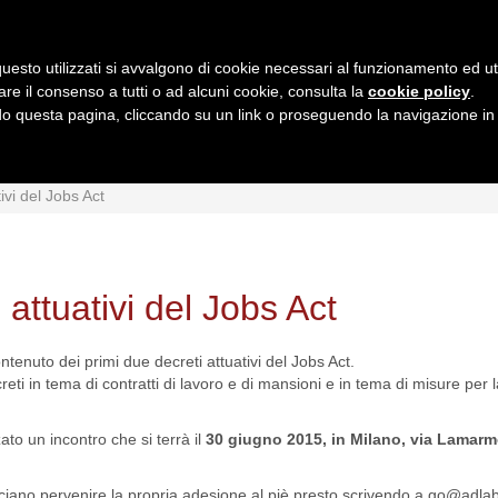
uesto utilizzati si avvalgono di cookie necessari al funzionamento ed utili 
are il consenso a tutti o ad alcuni cookie, consulta la
cookie policy
.
 questa pagina, cliccando su un link o proseguendo la navigazione in a
MI
INTERPRETAZIONI
GIURISPRUDENZA
QUESIT
ivi del Jobs Act
 attuativi del Jobs Act
ontenuto dei primi due decreti attuativi del Jobs Act.
reti in tema di contratti di lavoro e di mansioni e in tema di misure per 
ato un incontro che si terrà il
30 giugno
2015, in Milano, via Lamarmo
cciano pervenire la propria adesione al piè presto scrivendo a
go@adlabo