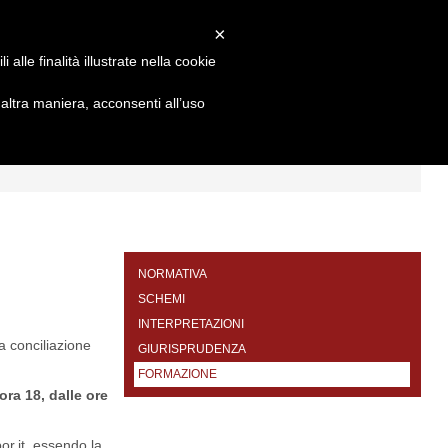
×
alle finalità illustrate nella cookie
ltra maniera, acconsenti all’uso
I
FORMAZIONE
CONTATTI
NORMATIVA
SCHEMI
INTERPRETAZIONI
la conciliazione
GIURISPRUDENZA
FORMAZIONE
ra 18, dalle ore
r.it
, essendo la