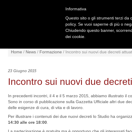
Informativa
Questo sito o gli strumenti terzi da q
policy. Se vuoi saperne di più o neg
Chiudendo questo banner, scorrendo
dei cookie.
NEWS
NORMATIVA
SCHE
Home
/
News
/
Formazione
/
Incontro sui nuovi due decreti attuat
23 Giugno 2015
Incontro sui nuovi due decreti
In precedenti incontri, il 4 e il 5 marzo 2015, abbiamo illustrato il c
Sono in corso di pubblicazione sulla Gazzetta Ufficiale altri due dec
delle esigenze di cura, di vita e di lavoro.
Per illustrare i contenuti dei due nuovi decreti lo Studio ha organizz
14:30 alle ore 18:00
.
La partecipazione è gratuita ma è opportuno che gli interessati fa