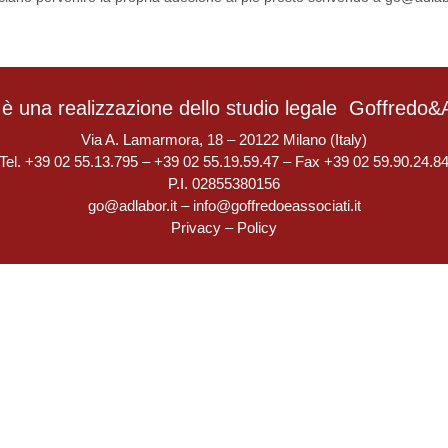
è una realizzazione dello studio legale
Goffredo&A
Via A. Lamarmora, 18 – 20122 Milano (Italy)
Tel. +39 02 55.13.795 – +39 02 55.19.59.47 – Fax +39 02 59.90.24.8
P.I. 02855380156
go@adlabor.it
–
info@goffredoeassociati.it
Privacy
–
Policy