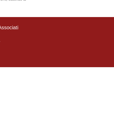
ssociati
4