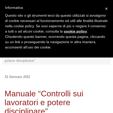
Informativa
×
Questo sito o gli strumenti terzi da questo utilizzati si avvalgono
di cookie necessari al funzionamento ed utili alle finalità illustrate
nella cookie policy. Se vuoi saperne di più o negare il consenso
a tutti o ad alcuni cookie, consulta la
cookie policy
.
Chiudendo questo banner, scorrendo questa pagina, cliccando
Ricerca in:
su un link o proseguendo la navigazione in altra maniera,
Sezione corrente
Tutto il sito
acconsenti all’uso dei cookie.
Home
/
News
/
Formazione
/
Manuale “Controlli sui lavoratori e
potere disciplinare”
31 Gennaio 2011
Manuale “Controlli sui
lavoratori e potere
disciplinare”