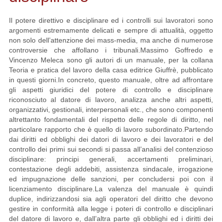
Il potere direttivo e disciplinare ed i controlli sui lavoratori sono
argomenti estremamente delicati e sempre di attualità, oggetto
non solo dell’attenzione dei mass-media, ma anche di numerose
controversie che affollano i tribunali.
Massimo Goffredo e
Vincenzo Meleca sono gli autori di un manuale, per la collana
Teoria e pratica del lavoro della casa editrice Giuffrè, pubblicato
in questi giorni.
In concreto, questo manuale, oltre ad affrontare
gli aspetti giuridici del potere di controllo e disciplinare
riconosciuto al datore di lavoro, analizza anche altri aspetti,
organizzativi, gestionali, interpersonali etc., che sono componenti
altrettanto fondamentali del rispetto delle regole di diritto, nel
particolare rapporto che è quello di lavoro subordinato.
Partendo
dai diritti ed obblighi dei datori di lavoro e dei lavoratori e del
controllo dei primi sui secondi si passa all’analisi del contenzioso
disciplinare: principi generali, accertamenti preliminari,
contestazione degli addebiti, assistenza sindacale, irrogazione
ed impugnazione delle sanzioni, per concludersi poi con il
licenziamento disciplinare.
La valenza del manuale è quindi
duplice, indirizzandosi sia agli operatori del diritto che devono
gestire in conformità alla legge i poteri di controllo e disciplinari
del datore di lavoro e, dall’altra parte gli obblighi ed i diritti dei