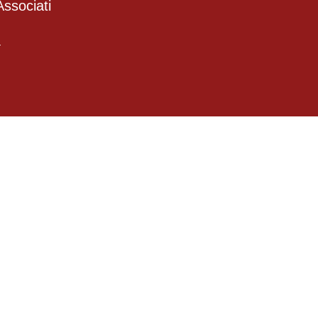
ssociati
4