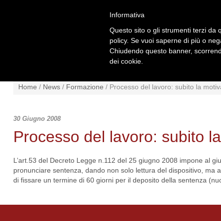
Informativa
Questo sito o gli strumenti terzi da q
policy. Se vuoi saperne di più o neg
Chiudendo questo banner, scorrendo
dei cookie.
NEWS
NORMATIVA
SCHE
Home
/
News
/
Formazione
/
Processo del lavoro: subito la moti
30 Giugno 2008
Processo del lavoro: subito l
L’art.53 del Decreto Legge n.112 del 25 giugno 2008 impone al giudic
pronunciare sentenza, dando non solo lettura del dispositivo, ma anch
di fissare un termine di 60 giorni per il deposito della sentenza (nu