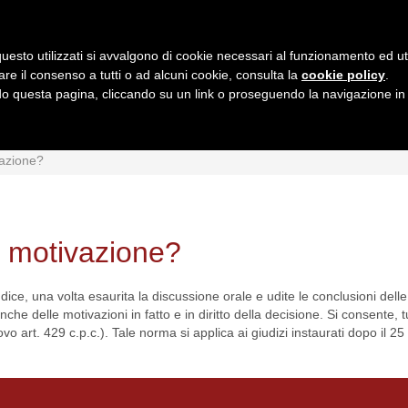
uesto utilizzati si avvalgono di cookie necessari al funzionamento ed utili 
are il consenso a tutti o ad alcuni cookie, consulta la
cookie policy
.
 questa pagina, cliccando su un link o proseguendo la navigazione in a
MI
INTERPRETAZIONI
GIURISPRUDENZA
QUESIT
vazione?
a motivazione?
e, una volta esaurita la discussione orale e udite le conclusioni delle 
e delle motivazioni in fatto e in diritto della decisione. Si consente, tu
ovo art. 429 c.p.c.). Tale norma si applica ai giudizi instaurati dopo il 2