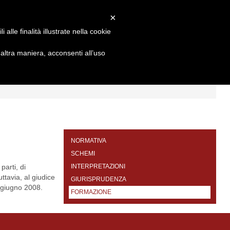
×
alle finalità illustrate nella cookie
ltra maniera, acconsenti all’uso
I
FORMAZIONE
CONTATTI
NORMATIVA
SCHEMI
parti, di
INTERPRETAZIONI
ttavia, al giudice
GIURISPRUDENZA
5 giugno 2008.
FORMAZIONE