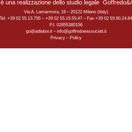
è una realizzazione dello studio legale
Goffredo&A
Via A. Lamarmora, 18 – 20122 Milano (Italy)
Tel. +39 02 55.13.795 – +39 02 55.19.59.47 – Fax +39 02 59.90.24.8
P.I. 02855380156
go@adlabor.it
–
info@goffredoeassociati.it
Privacy
–
Policy