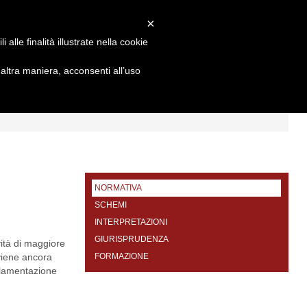
×
alle finalità illustrate nella cookie
ltra maniera, acconsenti all’uso
I
FORMAZIONE
CONTATTI
NORMATIVA
SCHEMI
INTERPRETAZIONI
GIURISPRUDENZA
ità di maggiore
 viene ancora
FORMAZIONE
golamentazione