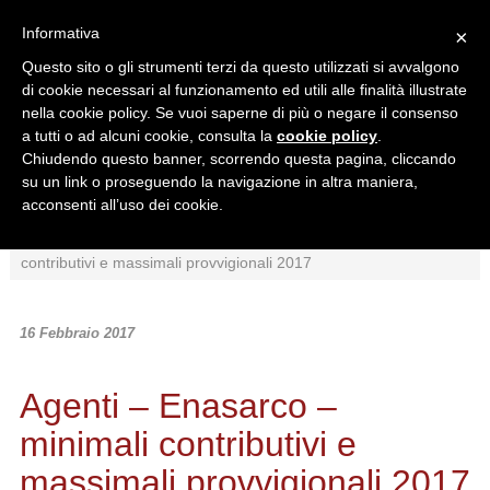
Informativa
×
Questo sito o gli strumenti terzi da questo utilizzati si avvalgono
di cookie necessari al funzionamento ed utili alle finalità illustrate
nella cookie policy. Se vuoi saperne di più o negare il consenso
a tutti o ad alcuni cookie, consulta la
cookie policy
.
Chiudendo questo banner, scorrendo questa pagina, cliccando
Ricerca in:
su un link o proseguendo la navigazione in altra maniera,
Sezione corrente
Tutto il sito
acconsenti all’uso dei cookie.
Home
/
News
/
Normativa
/
Agenti – Enasarco – minimali
contributivi e massimali provvigionali 2017
16 Febbraio 2017
Agenti – Enasarco –
minimali contributivi e
massimali provvigionali 2017