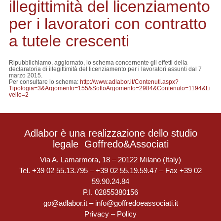
illegittimità del licenziamento
per i lavoratori con contratto
a tutele crescenti
Ripubblichiamo, aggiornato, lo schema concernente gli effetti della
declaratoria di illegittimità del licenziamento per i lavoratori assunti dal 7
marzo 2015.
Per consultare lo schema:
http://www.adlabor.it/Contenuti.aspx?
Tipologia=3&Argomento=155&SottoArgomento=2984&Contenuto=1194&Li
vello=2
Adlabor è una realizzazione dello studio
legale
Goffredo&Associati
Via A. Lamarmora, 18 – 20122 Milano (Italy)
Tel. +39 02 55.13.795 – +39 02 55.19.59.47 – Fax +39 02
59.90.24.84
P.I. 02855380156
go@adlabor.it
–
info@goffredoeassociati.it
Privacy
–
Policy