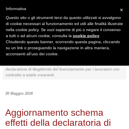
Informativa
×
Questo sito o gli strumenti terzi da questo utilizzati si avvalgono
di cookie necessari al funzionamento ed utili alle finalità illustrate
nella cookie policy. Se vuoi saperne di più o negare il consenso
a tutti o ad alcuni cookie, consulta la
cookie policy
.
Chiudendo questo banner, scorrendo questa pagina, cliccando
Ricerca in:
su un link o proseguendo la navigazione in altra maniera,
Sezione corrente
Tutto il sito
acconsenti all’uso dei cookie.
Home
/
News
/
Schemi
/
Aggiornamento schema effetti della
declaratoria di illegittimità del licenziamento per i lavoratori con
contratto a tutele crescenti
30 Maggio 2016
Aggiornamento schema
effetti della declaratoria di