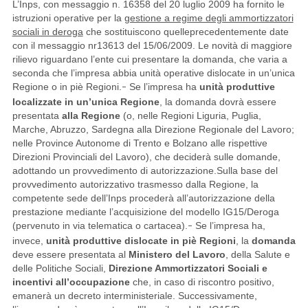
L’Inps, con messaggio n. 16358 del 20 luglio 2009 ha fornito le
istruzioni operative per la
gestione a regime degli ammortizzatori
sociali in deroga
che sostituiscono quelleprecedentemente date
con il messaggio nr13613 del 15/06/2009. Le novità di maggiore
rilievo riguardano l’ente cui presentare la domanda, che varia a
seconda che l’impresa abbia unità operative dislocate in un’unica
Regione o in piè Regioni.
Se l’impresa ha
unità produttive
–
localizzate in un’unica Regione
, la domanda dovrà essere
presentata
alla Regione
(o, nelle Regioni Liguria, Puglia,
Marche, Abruzzo, Sardegna alla Direzione Regionale del Lavoro;
nelle Province Autonome di Trento e Bolzano alle rispettive
Direzioni Provinciali del Lavoro), che deciderà sulle domande,
adottando un provvedimento di autorizzazione.
Sulla base del
provvedimento autorizzativo trasmesso dalla Regione, la
competente sede dell’Inps procederà all’autorizzazione della
prestazione mediante l’acquisizione del modello IG15/Deroga
(pervenuto in via telematica o cartacea).
Se l’impresa ha,
–
invece,
unità produttive dislocate in piè Regioni
, la
domanda
deve essere presentata al
Ministero del Lavoro
, della Salute e
delle Politiche Sociali,
Direzione Ammortizzatori Sociali e
incentivi all’occupazione
che,
in caso di riscontro positivo,
emanerà un decreto interministeriale. Successivamente,