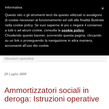
Informativa
×
Questo sito o gli strumenti terzi da questo utilizzati si avvalgono
di cookie necessari al funzionamento ed utili alle finalità illustrate
nella cookie policy. Se vuoi saperne di più o negare il consenso
a tutti o ad alcuni cookie, consulta la
cookie policy
.
Chiudendo questo banner, scorrendo questa pagina, cliccando
Ricerca in:
su un link o proseguendo la navigazione in altra maniera,
Sezione corrente
Tutto il sito
acconsenti all’uso dei cookie.
Home
/
News
/
Interpretazioni
/
Ammortizzatori sociali in deroga:
Istruzioni operative
24 Luglio 2009
Ammortizzatori sociali in
deroga: Istruzioni operative