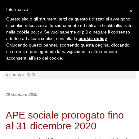
Informativa
×
Questo sito o gli strumenti terzi da questo utilizzati si avvalgono
di cookie necessari al funzionamento ed utili alle finalità illustrate
nella cookie policy. Se vuoi saperne di più o negare il consenso
a tutti o ad alcuni cookie, consulta la
cookie policy
.
Chiudendo questo banner, scorrendo questa pagina, cliccando
Ricerca in:
su un link o proseguendo la navigazione in altra maniera,
Sezione corrente
Tutto il sito
acconsenti all’uso dei cookie.
Home
/
News
/
Normativa
/
APE sociale prorogato fino al 31
dicembre 2020
20 Gennaio 2020
APE sociale prorogato fino
al 31 dicembre 2020