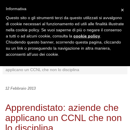
Informativa
×
Questo sito o gli strumenti terzi da questo utilizzati si avvalgono
di cookie necessari al funzionamento ed utili alle finalità illustrate
nella cookie policy. Se vuoi saperne di più o negare il consenso
a tutti o ad alcuni cookie, consulta la
cookie policy
.
Chiudendo questo banner, scorrendo questa pagina, cliccando
Ricerca in:
su un link o proseguendo la navigazione in altra maniera,
Sezione corrente
Tutto il sito
acconsenti all’uso dei cookie.
Home
/
News
/
Interpretazioni
/
Apprendistato: aziende che
applicano un CCNL che non lo disciplina
12 Febbraio 2013
Apprendistato: aziende che
applicano un CCNL che non
lo disciplina