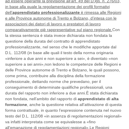
ad essere operante la previsione all’art. 49 del D.lgs. n. 276/03,
in base alla quale la regolamentazione dei profili formativi
dell’
apprendistato professionalizzante
è rimessa alle Regioni
e alle Province autonome di Trento e Bolzano, d’intesa con le
associazioni dei datori di lavoro e prestatori di lavoro
comparativamente piè rappresentative sul piano regionale.
Con
la stessa sentenza è stata invece dichiarata non fondata la
questione della durata del contratto di apprendistato
professionalizzante, nel senso che le modifiche apportate dal
D.L. 112/08 (in base alle quali il testo della norma originaria
«inferiore a due anni e non superiore a sei», è diventato «non
superiore a sei anni»,non ledono le competenze delle Regioni e
delle Province autonome di Trento e Bolzano, le quali possono,
come prima, contribuire alla disciplina della formazione
professionale, dettando norme che prevedano, per il
conseguimento di determinate qualifiche professionali, una
durata del rapporto non inferiore a due anni.
È stata dichiarata
non fondata, nell’ambito del rapporto di
apprendistato di alta
formazione
,
anche la questione relativa all’attivazione di questa
forma contrattuale, in quanto l’espressione contenuta nel nuovo
testo del D.L. 112/08 «in assenza di regolamentazioni regionali»
va infatti interpretata come se equivalesse a «fino
all’emanazione di regolamentazioni regionali».Le Regioni