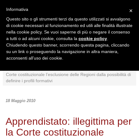
Informativa
×
Questo sito o gli strumenti terzi da questo utilizzati si avvalgono
di cookie necessari al funzionamento ed utili alle finalità illustrate
nella cookie policy. Se vuoi saperne di più o negare il consenso
a tutti o ad alcuni cookie, consulta la
cookie policy
.
Chiudendo questo banner, scorrendo questa pagina, cliccando
Ricerca in:
su un link o proseguendo la navigazione in altra maniera,
Sezione corrente
Tutto il sito
acconsenti all’uso dei cookie.
Home
/
News
/
Giurisprudenza
/
Apprendistato: illegittima per la
Corte costituzionale l’esclusione delle Regioni dalla possibilità di
definire i profili formativi
18 Maggio 2010
Apprendistato: illegittima per
la Corte costituzionale