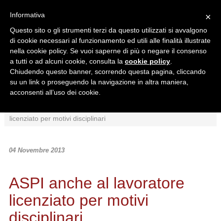
Informativa
×
Questo sito o gli strumenti terzi da questo utilizzati si avvalgono
di cookie necessari al funzionamento ed utili alle finalità illustrate
nella cookie policy. Se vuoi saperne di più o negare il consenso
a tutti o ad alcuni cookie, consulta la
cookie policy
.
Chiudendo questo banner, scorrendo questa pagina, cliccando
Ricerca in:
su un link o proseguendo la navigazione in altra maniera,
Sezione corrente
Tutto il sito
acconsenti all’uso dei cookie.
Home
/
News
/
Interpretazioni
/
ASPI anche al lavoratore
licenziato per motivi disciplinari
04 Novembre 2013
ASPI anche al lavoratore
licenziato per motivi
disciplinari