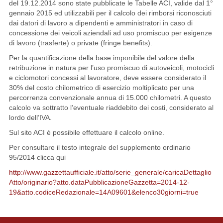
del 19.12.2014 sono state pubblicate le Tabelle ACI, valide dal 1°
gennaio 2015 ed utilizzabili per il calcolo dei rimborsi riconosciuti
dai datori di lavoro a dipendenti e amministratori in caso di
concessione dei veicoli aziendali ad uso promiscuo per esigenze
di lavoro (trasferte) o private (fringe benefits).
Per la quantificazione della base imponibile del valore della
retribuzione in natura per l’uso promiscuo di autoveicoli, motocicli
e ciclomotori concessi al lavoratore, deve essere considerato il
30% del costo chilometrico di esercizio moltiplicato per una
percorrenza convenzionale annua di 15.000 chilometri. A questo
calcolo va sottratto l’eventuale riaddebito dei costi, considerato al
lordo dell’IVA.
Sul sito ACI è possibile effettuare il calcolo online.
Per consultare il testo integrale del supplemento ordinario
95/2014 clicca qui
http://www.gazzettaufficiale.it/atto/serie_generale/caricaDettaglio
Atto/originario?atto.dataPubblicazioneGazzetta=2014-12-
19&atto.codiceRedazionale=14A09601&elenco30giorni=true