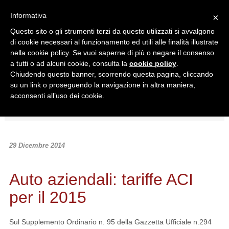
Informativa
×
Questo sito o gli strumenti terzi da questo utilizzati si avvalgono
di cookie necessari al funzionamento ed utili alle finalità illustrate
nella cookie policy. Se vuoi saperne di più o negare il consenso
a tutti o ad alcuni cookie, consulta la
cookie policy
.
Chiudendo questo banner, scorrendo questa pagina, cliccando
Ricerca in:
su un link o proseguendo la navigazione in altra maniera,
Sezione corrente
Tutto il sito
acconsenti all’uso dei cookie.
Home
/
News
/
Normativa
/
Auto aziendali: tariffe ACI per il 2015
29 Dicembre 2014
Auto aziendali: tariffe ACI
per il 2015
Sul Supplemento Ordinario n. 95 della Gazzetta Ufficiale n.294