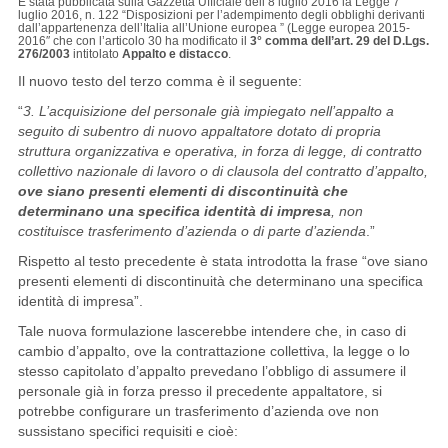
È stata pubblicata sulla Gazzetta Ufficiale dell’8 luglio 2016 la Legge 7
luglio 2016, n. 122 “Disposizioni per l’adempimento degli obblighi derivanti
dall’appartenenza dell’Italia all’Unione europea ” (Legge europea 2015-
2016″ che con l’articolo 30 ha modificato il
3° comma dell’art. 29 del D.Lgs.
276/2003
intitolato
Appalto e distacco
.
Il nuovo testo del terzo comma è il seguente:
“
3. L’acquisizione del personale già impiegato nell’appalto a
seguito di subentro di nuovo appaltatore dotato di propria
struttura organizzativa e operativa, in forza di legge, di contratto
collettivo nazionale di lavoro o di clausola del contratto d’appalto,
ove siano presenti elementi di discontinuità che
determinano una specifica identità di impresa
, non
costituisce trasferimento d’azienda o di parte d’azienda
.”
Rispetto al testo precedente è stata introdotta la frase “ove siano
presenti elementi di discontinuità che determinano una specifica
identità di impresa”.
Tale nuova formulazione lascerebbe intendere che, in caso di
cambio d’appalto, ove la contrattazione collettiva, la legge o lo
stesso capitolato d’appalto prevedano l’obbligo di assumere il
personale già in forza presso il precedente appaltatore, si
potrebbe configurare un trasferimento d’azienda ove non
sussistano specifici requisiti e cioè: