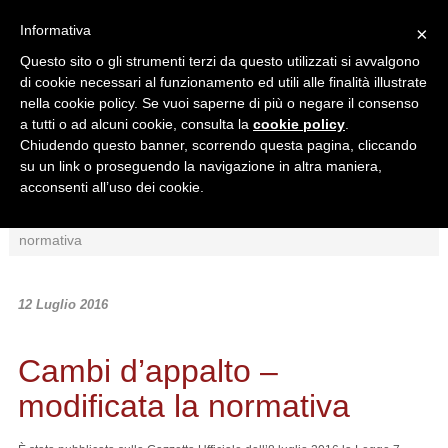
Informativa
×
Questo sito o gli strumenti terzi da questo utilizzati si avvalgono
di cookie necessari al funzionamento ed utili alle finalità illustrate
nella cookie policy. Se vuoi saperne di più o negare il consenso
a tutti o ad alcuni cookie, consulta la
cookie policy
.
Chiudendo questo banner, scorrendo questa pagina, cliccando
Ricerca in:
su un link o proseguendo la navigazione in altra maniera,
Sezione corrente
Tutto il sito
acconsenti all’uso dei cookie.
Home
/
News
/
Normativa
/
Cambi d’appalto – modificata la
normativa
12 Luglio 2016
Cambi d’appalto –
modificata la normativa