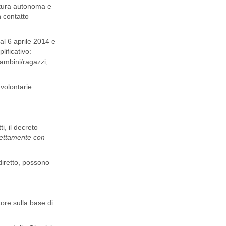
natura autonoma e
 contatto
dal 6 aprile 2014 e
lificativo:
bambini/ragazzi,
 volontarie
i, il decreto
irettamente con
 diretto, possono
tore sulla base di