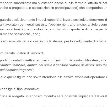
i rapporto subordinato ma si estende anche quelle forme di attività di 
nche a progetto e le associazioni in partecipazione) che comportino un
e riguarda esclusivamente i nuovi rapporti di lavoro costituiti a decorrere 
ra i lavoratori per i quali sussiste l’obbligo rientrano anche, a titolo esemp
imatori turistici per bambini/ragazzi, istruttori sportivi e di danza per 
 di mense scolastiche, ecc.;
ficato sussiste nei soli casi in cui le stesse, per lo svolgimento di attività
to penale i datori di lavoro di:
ino contatti diretti e regolari con i minori”. Secondo il Ministero, infatt
ll’ambito familiare, ambito nel quale il genitore “datore di lavoro” può d
ti del bambino/ragazzo
“;
unque quelle figure che sovraintendono alle attività svolte dall’operatore
 obbligo di tipo lavorativo;
fornisce in allegato un apposito modulo) sarà possibile impiegare il lavora