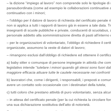
– la dizione “impiego al lavoro” non comprende solo le tipologie d
parasubordinata (come ad esempio le collaborazioni continuative a
continuativo con i minori;
– l’obbligo per il datore di lavoro di richiesta del certificato penal
non si applica a tutti i rapporti di lavoro già in essere a tale data. T
insegnanti di scuole pubbliche e private, conducenti di scuolabus, an
personale addetto alla somministrazione diretta di pasti all’interno
– per le organizzazioni di volontariato, l’obbligo di richiedere il certi
organizzate, assumono la veste di datori di lavoro;
– rimangono esclusi dall’obbligo di richiedere ed ottenere il certifica
a) baby sitter o comunque di persone impiegate in attività che comport
legislativo intende “
tutelare i minori quando gli stessi sono fuori da
maggiore efficacia attuare tutte le cautele necessarie nei confron
b) lavoratori che, come i dirigenti, i responsabili, i preposti e com
avere un contatto solo occasionale con i destinatari della tutela;
c) tutti coloro che prestano attività di puro volontariato, senza alcun
– in attesa del certificato penale (per la cui richiesta la circolare 
una sua dichiarazione sostitutiva dell’atto di notorietà.