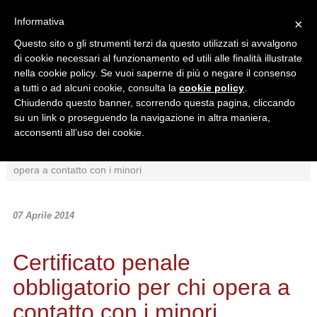
Informativa
×
Questo sito o gli strumenti terzi da questo utilizzati si avvalgono
di cookie necessari al funzionamento ed utili alle finalità illustrate
nella cookie policy. Se vuoi saperne di più o negare il consenso
a tutti o ad alcuni cookie, consulta la
cookie policy
.
Chiudendo questo banner, scorrendo questa pagina, cliccando
Ricerca in:
su un link o proseguendo la navigazione in altra maniera,
Sezione corrente
Tutto il sito
acconsenti all’uso dei cookie.
Home
/
News
/
Normativa
/
Certificato penale obbligatorio per chi
opera a contatto con i minori
07 Aprile 2014
Certificato penale
obbligatorio per chi opera a
contatto con i minori