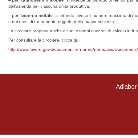
– per “
quinquennio mobile
” si intende un periodo di tempo pari a
dall’azienda per ciascuna unità produttiva;
– per “
biennio mobile
” si intende invece il numero massimo di me
e dei mesi di trattamento oggetto della nuova richiesta.
La circolare propone anche alcuni esempi concreti di calcolo in funzi
Per consultare la circolare, clicca qui
http://www.lavoro.gov.it/documenti-e-norme/normative/Documents
Adlabor 