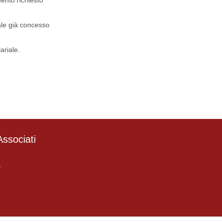
mento richiesto
ale già concesso
ariale.
ssociati
4