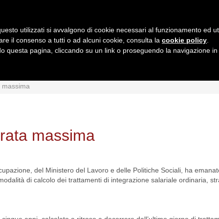
uesto utilizzati si avvalgono di cookie necessari al funzionamento ed utili 
are il consenso a tutti o ad alcuni cookie, consulta la
cookie policy
.
 questa pagina, cliccando su un link o proseguendo la navigazione in a
MI
INTERPRETAZIONI
GIURISPRUDENZA
QUESIT
ta massima
durata massima
cupazione, del Ministero del Lavoro e delle Politiche Sociali, ha emanato
dalità di calcolo dei trattamenti di integrazione salariale ordinaria, str