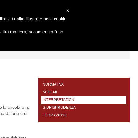
×
alle finalità illustrate nella cookie
ltra maniera, acconsenti all’uso
I
FORMAZIONE
CONTATTI
NORMATIVA
SCHEMI
INTERPRETAZIONI
 la circolare n.
GIURISPRUDENZA
aordinaria e di
FORMAZIONE