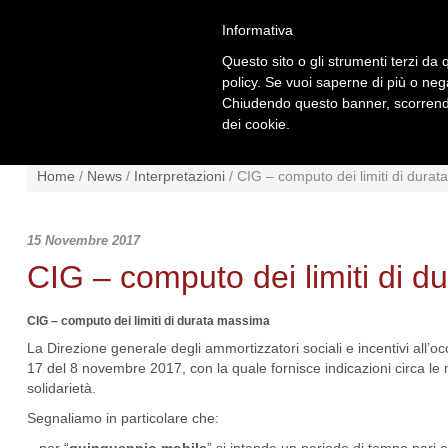
Informativa
Questo sito o gli strumenti terzi da q
policy. Se vuoi saperne di più o neg
Chiudendo questo banner, scorrendo
dei cookie.
NEWS
NORMATIVA
SCHE
Home
/
News
/
Interpretazioni
/
CIG – computo dei limiti di dura
15 Novembre 2017
CIG – computo dei limiti di 
CIG – computo dei limiti di durata massima
La Direzione generale degli ammortizzatori sociali e incentivi all’oc
17 del 8 novembre 2017, con la quale fornisce indicazioni circa le mo
solidarietà.
Segnaliamo in particolare che: