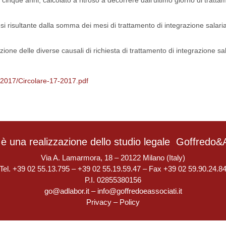
 cinque anni, calcolato a ritroso a decorrere dall’ultimo giorno di tratta
si risultante dalla somma dei mesi di trattamento di integrazione salari
one delle diverse causali di richiesta di trattamento di integrazione sal
/2017/Circolare-17-2017.pdf
è una realizzazione dello studio legale
Goffredo&A
Via A. Lamarmora, 18 – 20122 Milano (Italy)
Tel. +39 02 55.13.795 – +39 02 55.19.59.47 – Fax +39 02 59.90.24.8
P.I. 02855380156
go@adlabor.it
–
info@goffredoeassociati.it
Privacy
–
Policy