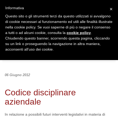
Informativa
×
Questo sito o gli strumenti terzi da questo utilizzati si avvalgono
di cookie necessari al funzionamento ed utili alle finalità illustrate
nella cookie policy. Se vuoi saperne di più o negare il consenso
a tutti o ad alcuni cookie, consulta la
cookie policy
.
Chiudendo questo banner, scorrendo questa pagina, cliccando
Ricerca in:
su un link o proseguendo la navigazione in altra maniera,
Sezione corrente
Tutto il sito
acconsenti all’uso dei cookie.
Home
/
News
/
Normativa
/
Codice disciplinare aziendale
06 Giugno 2012
Codice disciplinare
aziendale
In relazione a possibili futuri interventi legislativi in materia di