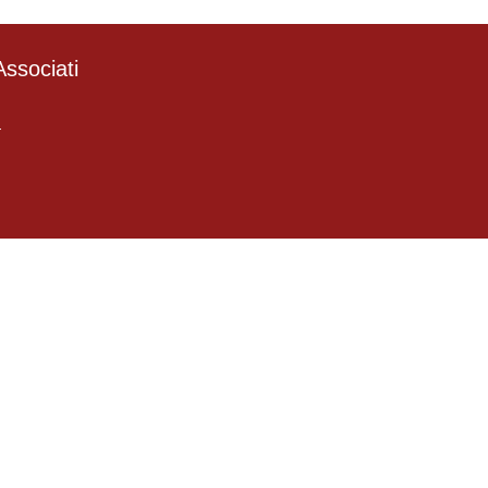
ssociati
4