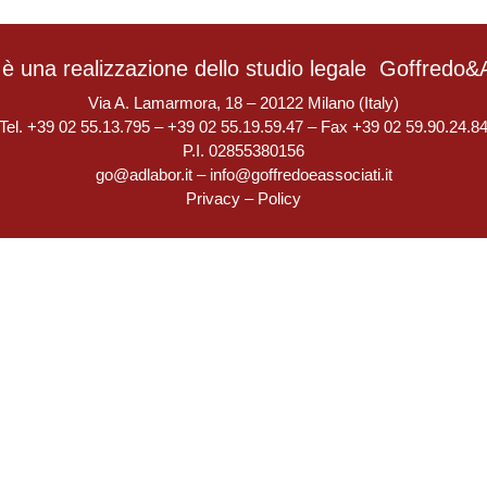
è una realizzazione dello studio legale
Goffredo&A
Via A. Lamarmora, 18 – 20122 Milano (Italy)
Tel. +39 02 55.13.795 – +39 02 55.19.59.47 – Fax +39 02 59.90.24.8
P.I. 02855380156
go@adlabor.it
–
info@goffredoeassociati.it
Privacy
–
Policy