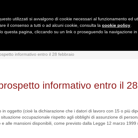
uesto utilizzati si avvalgono di cookie necessari al funzionamento ed utili 
are il consenso a tutti o ad alcuni cookie, consulta la
cookie policy
.
 questa pagina, cliccando su un link o proseguendo la navigazione in a
MI
INTERPRETAZIONI
GIURISPRUDENZA
QUESIT
ospetto informativo entro il 28 febbraio
prospetto informativo entro il 28
in oggetto (cioè la dichiarazione che i datori di lavoro con 15 o più d
 situazione occupazionale rispetto agli obblighi di assunzione di persona
oro e alle mansioni disponibili, come previsto dalla Legge 12 marzo 1999