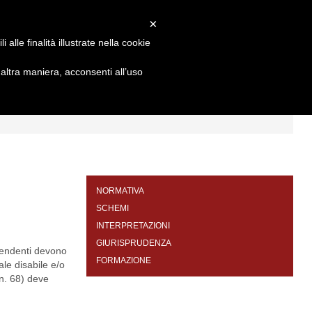
×
alle finalità illustrate nella cookie
ltra maniera, acconsenti all’uso
I
FORMAZIONE
CONTATTI
NORMATIVA
SCHEMI
INTERPRETAZIONI
GIURISPRUDENZA
ipendenti devono
FORMAZIONE
le disabile e/o
 n. 68) deve