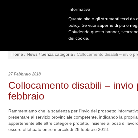
Informativa
Questo sito o gli strumenti terzi da q
policy. Se vuoi saperne di più o neg
Chiudendo questo banner, scorrendo
dei cookie.
NEWS
NORMATIVA
SCHE
Home
/
News
/
Senza categoria
/
Collocamento disabili – invio pr
27 Febbraio 2018
Collocamento disabili – invio 
febbraio
Rammentiamo che la scadenza per l’invio del prospetto informativo 
presentare al servizio provinciale competente, indicando la propria
appartenente alle altre categorie protette, insieme ai posti di lav
essere effettuato entro mercoledì 28 febbraio 2018.