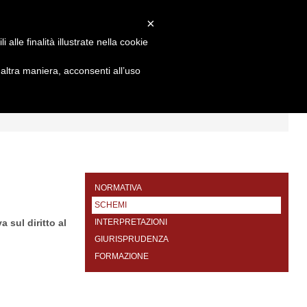
×
alle finalità illustrate nella cookie
ltra maniera, acconsenti all’uso
I
FORMAZIONE
CONTATTI
NORMATIVA
SCHEMI
 sul diritto al
INTERPRETAZIONI
GIURISPRUDENZA
FORMAZIONE