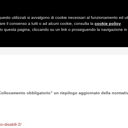
uesto utilizzati si avvalgono di cookie necessari al funzionamento ed utili 
are il consenso a tutti o ad alcuni cookie, consulta la
cookie policy
.
 questa pagina, cliccando su un link o proseguendo la navigazione in a
MI
INTERPRETAZIONI
GIURISPRUDENZA
QUESIT
“Collocamento obbligatorio” un riepilogo aggiornato della normativa
-disabili-2/