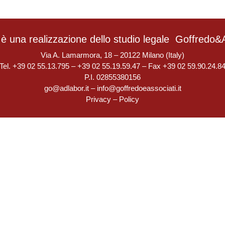
è una realizzazione dello studio legale
Goffredo&A
Via A. Lamarmora, 18 – 20122 Milano (Italy)
Tel. +39 02 55.13.795 – +39 02 55.19.59.47 – Fax +39 02 59.90.24.8
P.I. 02855380156
go@adlabor.it
–
info@goffredoeassociati.it
Privacy
–
Policy