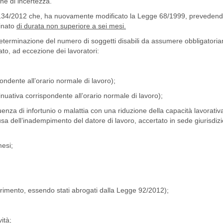
ne di incertezza.
gge 134/2012 che, ha nuovamente modificato la Legge 68/1999, prevedend
minato
di durata non superiore a sei mesi.
a determinazione del numero di soggetti disabili da assumere obbligatori
ato, ad eccezione dei lavoratori:
pondente all’orario normale di lavoro);
inuativa corrispondente all’orario normale di lavoro);
uenza di infortunio o malattia con una riduzione della capacità lavorativ
ausa dell’inadempimento del datore di lavoro, accertato in sede giurisdizi
mesi;
saurimento, essendo stati abrogati dalla Legge 92/2012);
vità;