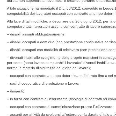
durata non superiore a nove mesi’ e creando pertanto una situazio
A tale situazione ha rimediato il D.L. 83/2012, convertito in Le
computabilità dei lavoratori occupati con contratto a tempo deter
Alla luce di tali modifiche, a decorrere dal 26 giugno 2012, per l
computare tutti i lavoratori assunti con contratto di lavoro subordin
–
disabili assunti obbligatoriamente;
–
disabili occupati a domicilio (con prestazione continuativa corris
–
disabili occupati con modalità di telelavoro (con prestazione cont
–
divenuti inabili allo svolgimento delle proprie mansioni in conseg
per cento (sono invece computabili i lavoratori divenuti inabili a c
norme in materia di sicurezza ed igiene del lavoro);
–
occupati con contratto a tempo determinato di durata fino a sei 
–
soci di cooperative di produzione e lavoro;
–
dirigenti;
–
in forza con contratti di inserimento (tipologia di contratti ad e
–
occupati con contratto di somministrazione presso l’utilizzatore;
–
assunti per attività da svolgersi all’estero per la durata di tale atti