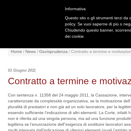
Informativa
Questo sito o gli strumenti terzi da q
policy. Se vuoi saperne di più o neg
Chiudendo questo banner, scorrendo
dei cookie.
NEWS
NORMATIVA
SCHE
Home
/
News
/
Giurisprudenza
/
Contratto a termine e motivazion
01 Giugno 2011
Contratto a termine e motivaz
Con sentenza n. 11358 del 24 maggio 2011, la Cassazione, intervenen
caratterizzate da complessità organizzativa, se la motivazione dell’
pluralità di prestatori e non già ad un solo lavoratore, per la legitt
essendo sufficiente l’indicazione di altri elementi. La Corte, infatt
non è riferita ad una singola persona, ma ad una funzione produtti
legittima se l’enunciazione dell”esigenza di sostituire lavoratori ass
risulti integrata dall’indicazione di ulteriori elementi (quali l’ambito 