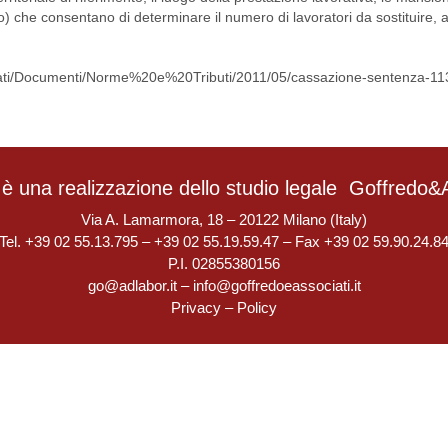
avoro) che consentano di determinare il numero di lavoratori da sostituire
lati/Documenti/Norme%20e%20Tributi/2011/05/cassazione-sentenza-11
è una realizzazione dello studio legale
Goffredo&A
Via A. Lamarmora, 18 – 20122 Milano (Italy)
Tel. +39 02 55.13.795 – +39 02 55.19.59.47 – Fax +39 02 59.90.24.8
P.I. 02855380156
go@adlabor.it
–
info@goffredoeassociati.it
Privacy
–
Policy