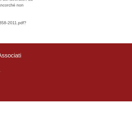
, ancorché non
358-2011.pdf?
ssociati
4