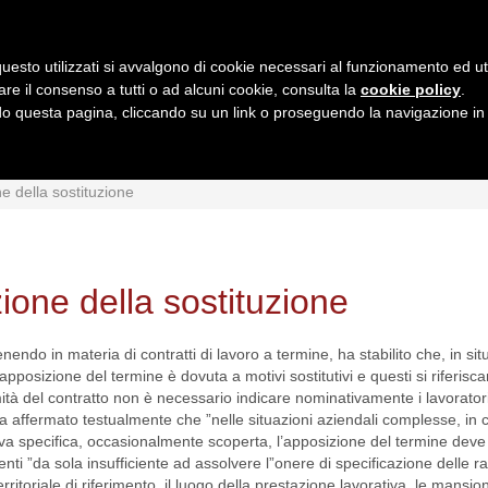
uesto utilizzati si avvalgono di cookie necessari al funzionamento ed utili 
are il consenso a tutti o ad alcuni cookie, consulta la
cookie policy
.
 questa pagina, cliccando su un link o proseguendo la navigazione in a
MI
INTERPRETAZIONI
GIURISPRUDENZA
QUESIT
e della sostituzione
ione della sostituzione
do in materia di contratti di lavoro a termine, ha stabilito che, in situ
apposizione del termine è dovuta a motivi sostitutivi e questi si riferis
imità del contratto non è necessario indicare nominativamente i lavoratori
i ha affermato testualmente che ”nelle situazioni aziendali complesse, in c
va specifica, occasionalmente scoperta, l’apposizione del termine deve
enti ”da sola insufficiente ad assolvere l”onere di specificazione delle r
territoriale di riferimento, il luogo della prestazione lavorativa, le mansio