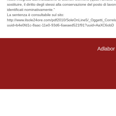
sostituire, il diritto degli stessi alla conservazione del posto di l
identificati nominativamente.”
La sentenza è consultabile sul sito:
http://www.ilsole24ore.com/pdf2010/SoleOnLine5/_Oggetti_Corre
uuid=b4e0fd1c-8aac-11e0-93d6-6aeaed521f91?uuid=AaXC6obD
Adlabor 