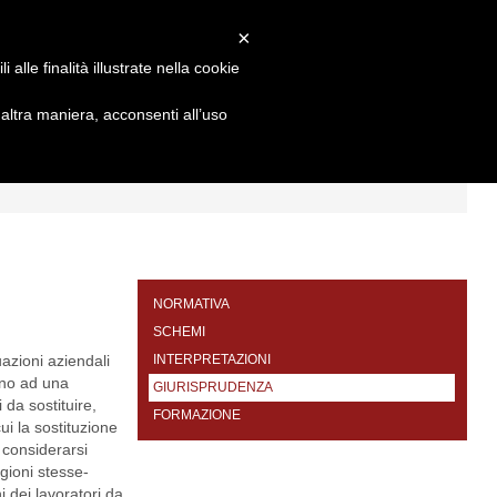
×
alle finalità illustrate nella cookie
ltra maniera, acconsenti all’uso
I
FORMAZIONE
CONTATTI
NORMATIVA
SCHEMI
azioni aziendali
INTERPRETAZIONI
cano ad una
GIURISPRUDENZA
 da sostituire,
FORMAZIONE
ui la sostituzione
 considerarsi
agioni stesse-
ni dei lavoratori da