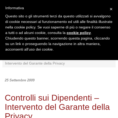
Informativa
×
Questo sito o gli strumenti terzi da questo utilizzati si avvalgono
di cookie necessari al funzionamento ed utili alle finalità illustrate
nella cookie policy. Se vuoi saperne di più o negare il consenso
a tutti o ad alcuni cookie, consulta la
cookie policy
.
Chiudendo questo banner, scorrendo questa pagina, cliccando
Ricerca in:
su un link o proseguendo la navigazione in altra maniera,
Sezione corrente
Tutto il sito
acconsenti all’uso dei cookie.
Home
/
News
/
Interpretazioni
/
Controlli sui Dipendenti –
Intervento del Garante della Privacy
25 Settembre 2009
Controlli sui Dipendenti –
Intervento del Garante della
Privacy