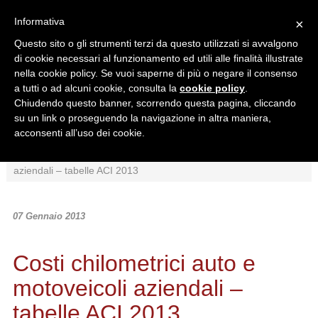
Informativa
×
Questo sito o gli strumenti terzi da questo utilizzati si avvalgono
di cookie necessari al funzionamento ed utili alle finalità illustrate
nella cookie policy. Se vuoi saperne di più o negare il consenso
a tutti o ad alcuni cookie, consulta la
cookie policy
.
Chiudendo questo banner, scorrendo questa pagina, cliccando
Ricerca in:
su un link o proseguendo la navigazione in altra maniera,
Sezione corrente
Tutto il sito
acconsenti all’uso dei cookie.
Home
/
News
/
Normativa
/
Costi chilometrici auto e motoveicoli
aziendali – tabelle ACI 2013
07 Gennaio 2013
Costi chilometrici auto e
motoveicoli aziendali –
tabelle ACI 2013