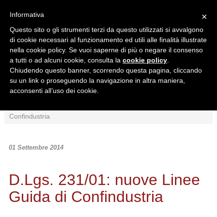
Informativa
×
Questo sito o gli strumenti terzi da questo utilizzati si avvalgono
di cookie necessari al funzionamento ed utili alle finalità illustrate
nella cookie policy. Se vuoi saperne di più o negare il consenso
a tutti o ad alcuni cookie, consulta la
cookie policy
.
Chiudendo questo banner, scorrendo questa pagina, cliccando
Ricerca in:
su un link o proseguendo la navigazione in altra maniera,
Sezione corrente
Tutto il sito
acconsenti all’uso dei cookie.
Home
/
News
/
Normativa
/
D.Lgs. 231/01: nuove Linee Guida di
Confindustria
01 Settembre 2014
D.Lgs. 231/01: nuove Linee
Guida di Confindustria