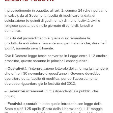
Il provvedimento in oggetto, all’ art. 1, comma 24 (che riportiamo
in calce), dà al Governo la facoltà di modificare la data di
celebrazione (e quindi di godimento) di molte festività civili e
religiose spostandole nelle giornate di venerdì, lunedì o
domenica.
Finalità del provvedimento è quella di incrementare la
produttività e di ridurre l’assenteismo per malattia che, durante i
‘ponti’, aumenta sensibilmente.
Ove il Decreto legge fosse convertito in Legge entro il 12 ottobre
prossimo, queste saranno le principali conseguenze:
–
Operatività
: l’interpretazione letterale della norma fa intendere
che entro il 30 novembre di quest’anno il Governo dovrebbe
esercitare detta facoltà di modifica, per cui l’accorpamento
dovrebbe riguardare già le festività del 2012;
–
Lavoratori interessati
: tutti i dipendenti, sia pubblici che
privati;
–
Festività spostabili
: tutte quelle introdotte con legge dello
Stato e cioè il 25 aprile (Festa della Liberazione), il 1° maggio