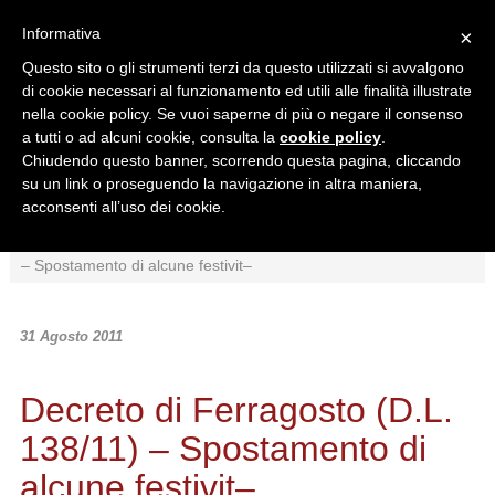
Informativa
×
Questo sito o gli strumenti terzi da questo utilizzati si avvalgono
di cookie necessari al funzionamento ed utili alle finalità illustrate
nella cookie policy. Se vuoi saperne di più o negare il consenso
a tutti o ad alcuni cookie, consulta la
cookie policy
.
Chiudendo questo banner, scorrendo questa pagina, cliccando
Ricerca in:
su un link o proseguendo la navigazione in altra maniera,
Sezione corrente
Tutto il sito
acconsenti all’uso dei cookie.
Home
/
News
/
Normativa
/
Decreto di Ferragosto (D.L. 138/11)
– Spostamento di alcune festivit–
31 Agosto 2011
Decreto di Ferragosto (D.L.
138/11) – Spostamento di
alcune festivit–