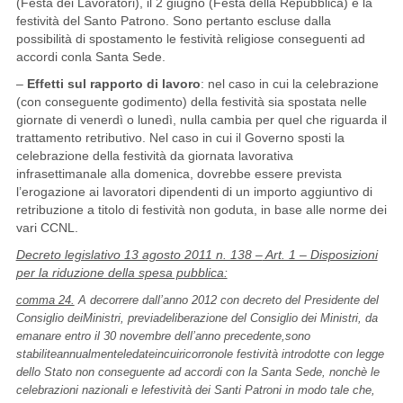
(Festa dei Lavoratori), il 2 giugno (Festa della Repubblica) e la
festività del Santo Patrono. Sono pertanto escluse dalla
possibilità di spostamento le festività religiose conseguenti ad
accordi conla Santa Sede.
–
Effetti sul rapporto di lavoro
: nel caso in cui la celebrazione
(con conseguente godimento) della festività sia spostata nelle
giornate di venerdì o lunedì, nulla cambia per quel che riguarda il
trattamento retributivo. Nel caso in cui il Governo sposti la
celebrazione della festività da giornata lavorativa
infrasettimanale alla domenica, dovrebbe essere prevista
l’erogazione ai lavoratori dipendenti di un importo aggiuntivo di
retribuzione a titolo di festività non goduta, in base alle norme dei
vari CCNL.
Decreto legislativo 13 agosto 2011 n. 138 –
Art. 1 – Disposizioni
per la riduzione della spesa pubblica:
comma 24.
A decorrere dall’anno 2012 con decreto del Presidente del
Consiglio deiMinistri, previadeliberazione del Consiglio dei Ministri, da
emanare entro il 30 novembre dell’anno precedente,sono
stabiliteannualmenteledateincuiricorronole
festività introdotte con legge
dello Stato non conseguente ad accordi con la Santa Sede, nonchè le
celebrazioni nazionali e lefestività dei Santi Patroni in modo tale che,