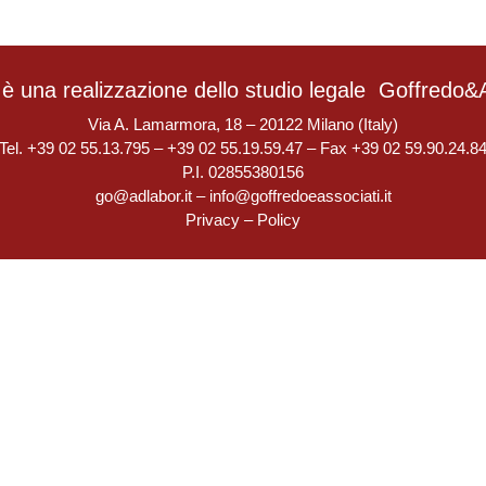
è una realizzazione dello studio legale
Goffredo&A
Via A. Lamarmora, 18 – 20122 Milano (Italy)
Tel. +39 02 55.13.795 – +39 02 55.19.59.47 – Fax +39 02 59.90.24.8
P.I. 02855380156
go@adlabor.it
–
info@goffredoeassociati.it
Privacy
–
Policy