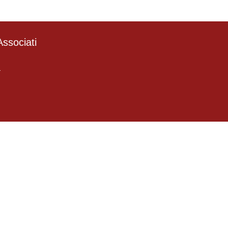
ssociati
4