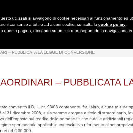
uesto utilizzati si avvalgono di cookie necessari al funzionamento ed utili 
are il consenso a tutti o ad alcuni cookie, consulta la
cookie policy
.
 questa pagina, cliccando su un link o proseguendo la navigazione in a
MI
INTERPRETAZIONI
GIURISPRUDENZA
QUESIT
RI – PUBBLICATA LA LEGGE DI CONVERSIONE
AORDINARI – PUBBLICATA L
tato convertito il D. L. nr. 93/08 contenente, fra l’altro, alcune misure s
008 al 31 dicembre 2008, sulle somme erogate a titolo di straordinario, la
a dell’imposta sul reddito delle persone fisiche e delle addizionali regi
un regime sperimentale applicabile conesclusivo riferimento al settorepriva
iori ad € 30.000.