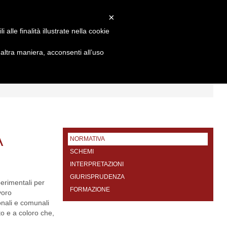
×
alle finalità illustrate nella cookie
ltra maniera, acconsenti all’uso
I
FORMAZIONE
CONTATTI
A
NORMATIVA
SCHEMI
INTERPRETAZIONI
GIURISPRUDENZA
perimentali per
FORMAZIONE
voro
onali e comunali
to e a coloro che,