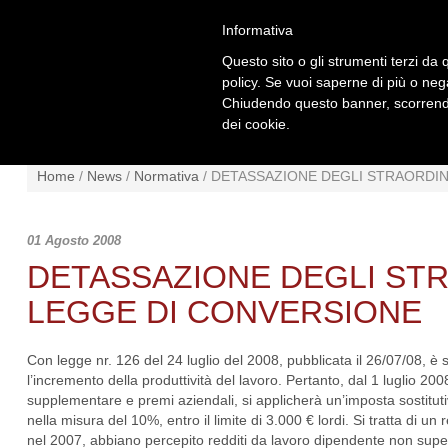
Informativa
Questo sito o gli strumenti terzi da q
policy. Se vuoi saperne di più o neg
Chiudendo questo banner, scorrendo
dei cookie.
NEWS
NORMATIVA
SCHE
Home
/
News
/
Normativa
/
DETASSAZIONE DEGLI STRAORDINA
01 Agosto 2008
DETASSAZIONE DEGLI STR
LEGGE DI CONVERSIONE
Con legge nr. 126 del 24 luglio del 2008, pubblicata il 26/07/08, è s
l’incremento della produttività del lavoro. Pertanto, dal 1 luglio 2
supplementare e premi aziendali, si applicherà un’imposta sostitutiv
nella misura del 10%, entro il limite di 3.000 € lordi. Si tratta di 
nel 2007, abbiano percepito redditi da lavoro dipendente non super