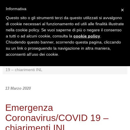
Informativa
×
Questo sito o gli strumenti terzi da questo utilizzati si avvalgono
di cookie necessari al funzionamento ed utili alle finalità illustrate
nella cookie policy. Se vuoi saperne di più o negare il consenso
a tutti o ad alcuni cookie, consulta la
cookie policy
.
Chiudendo questo banner, scorrendo questa pagina, cliccando
Ricerca in:
su un link o proseguendo la navigazione in altra maniera,
Sezione corrente
Tutto il sito
acconsenti all’uso dei cookie.
Home
/
News
/
Interpretazioni
/
Emergenza Coronavirus/COVID
19 – chiarimenti INL
13 Marzo 2020
Emergenza
Coronavirus/COVID 19 –
chiarimenti INL