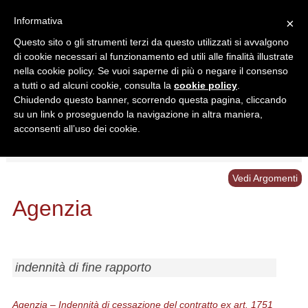
Informativa
×
Questo sito o gli strumenti terzi da questo utilizzati si avvalgono
di cookie necessari al funzionamento ed utili alle finalità illustrate
nella cookie policy. Se vuoi saperne di più o negare il consenso
a tutti o ad alcuni cookie, consulta la
cookie policy
.
Chiudendo questo banner, scorrendo questa pagina, cliccando
Ricerca in:
su un link o proseguendo la navigazione in altra maniera,
Sezione corrente
Tutto il sito
acconsenti all’uso dei cookie.
Home
/
Giurisprudenza
/
Agenzia
Vedi Argomenti
Agenzia
indennità di fine rapporto
Agenzia – Indennità di cessazione del contratto ex art. 1751