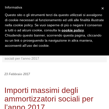
Informativa
×
Questo sito o gli strumenti terzi da questo utilizzati si avvalgono
di cookie necessari al funzionamento ed utili alle finalità illustrate
nella cookie policy. Se vuoi saperne di più o negare il consenso
a tutti o ad alcuni cookie, consulta la
cookie policy
.
Chiudendo questo banner, scorrendo questa pagina, cliccando
Ricerca in:
su un link o proseguendo la navigazione in altra maniera,
Sezione corrente
Tutto il sito
acconsenti all’uso dei cookie.
Home
/
News
/
Normativa
/
Importi massimi degli ammortizzatori
sociali per l’anno 2017
23 Febbraio 2017
Importi massimi degli
ammortizzatori sociali per
l’anno 2017